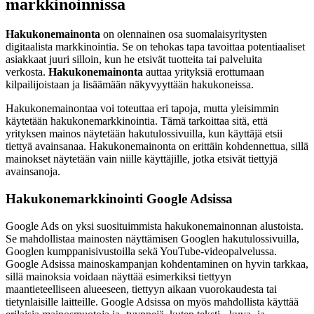
markkinoinnissa
Hakukonemainonta
on olennainen osa suomalaisyritysten
digitaalista markkinointia. Se on tehokas tapa tavoittaa potentiaaliset
asiakkaat juuri silloin, kun he etsivät tuotteita tai palveluita
verkosta.
Hakukonemainonta
auttaa yrityksiä erottumaan
kilpailijoistaan ja lisäämään näkyvyyttään hakukoneissa.
Hakukonemainontaa voi toteuttaa eri tapoja, mutta yleisimmin
käytetään hakukonemarkkinointia. Tämä tarkoittaa sitä, että
yrityksen mainos näytetään hakutulossivuilla, kun käyttäjä etsii
tiettyä avainsanaa. Hakukonemainonta on erittäin kohdennettua, sillä
mainokset näytetään vain niille käyttäjille, jotka etsivät tiettyjä
avainsanoja.
Hakukonemarkkinointi Google Adsissa
Google Ads on yksi suosituimmista hakukonemainonnan alustoista.
Se mahdollistaa mainosten näyttämisen Googlen hakutulossivuilla,
Googlen kumppanisivustoilla sekä YouTube-videopalvelussa.
Google Adsissa mainoskampanjan kohdentaminen on hyvin tarkkaa,
sillä mainoksia voidaan näyttää esimerkiksi tiettyyn
maantieteelliseen alueeseen, tiettyyn aikaan vuorokaudesta tai
tietynlaisille laitteille. Google Adsissa on myös mahdollista käyttää