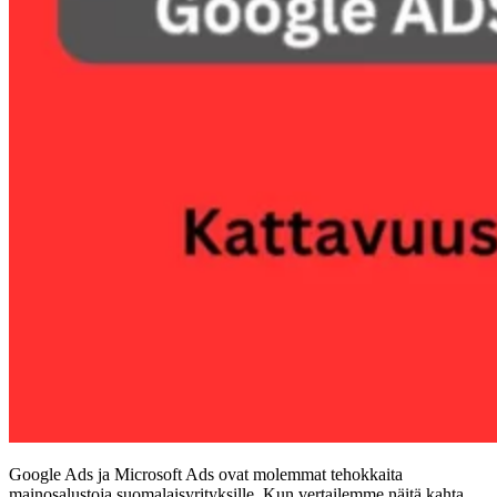
Google Ads ja Microsoft Ads ovat molemmat tehokkaita
mainosalustoja suomalaisyrityksille. Kun vertailemme näitä kahta