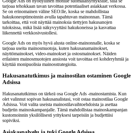
Google Ads on hyödyllinen monille suomalaisyrityksille, sillä se
tarjoaa tehokkaan tavan tavoittaa potentiaaliset asiakkaat verkossa.
Se on erinomainen väline SEO:lle, koska se mahdollistaa
hakukoneoptimoinnin avulla tapahtuvan mainonnan. Tämä
tarkoittaa, että voit näyttää mainoksia tiettyjen hakusanojen
tuloksissa, mikä lisää näkyvyyttäsi hakukoneissa ja kasvattaa
liikennettä verkkosivustollesi.
Google Ads on myös hyvä alusta online-mainonnalle, koska se
tarjoaa useita mainosmuotoja, kuten hakusanamainokset,
näyttömainokset, video-mainokset ja ostosmainokset. Näiden
erilaisten mainosmuotojen ansiosta voit tavoittaa eri kohderyhmiä ja
käyttää monipuolisia mainosstrategioita.
Hakusanatutkimus ja mainostilan ostaminen Google
Adsissa
Hakusanatutkimus on tärkeä osa Google Ads -mainostamista. Kun
olet valinnut sopivan hakusanalistasi, voit ostaa mainostilaa Google
Adsissa. Voit valita useista mainostilavaihtoehdoista ja asettaa
budjetin mainoskampanjalle. Tämä mahdollistaa mainoskampanjan
kustomoinnin yksilöllisesti yrityksesi tarpeisiin ja budjettiisi
sopiviksi.
Asiakaspalvelu ja tuki Google Adsissa