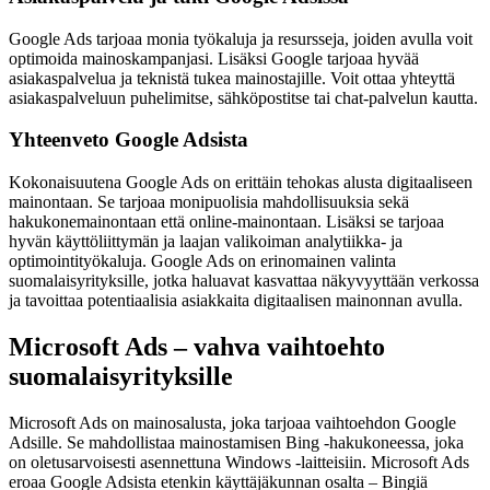
Google Ads tarjoaa monia työkaluja ja resursseja, joiden avulla voit
optimoida mainoskampanjasi. Lisäksi Google tarjoaa hyvää
asiakaspalvelua ja teknistä tukea mainostajille. Voit ottaa yhteyttä
asiakaspalveluun puhelimitse, sähköpostitse tai chat-palvelun kautta.
Yhteenveto Google Adsista
Kokonaisuutena Google Ads on erittäin tehokas alusta digitaaliseen
mainontaan. Se tarjoaa monipuolisia mahdollisuuksia sekä
hakukonemainontaan että online-mainontaan. Lisäksi se tarjoaa
hyvän käyttöliittymän ja laajan valikoiman analytiikka- ja
optimointityökaluja. Google Ads on erinomainen valinta
suomalaisyrityksille, jotka haluavat kasvattaa näkyvyyttään verkossa
ja tavoittaa potentiaalisia asiakkaita digitaalisen mainonnan avulla.
Microsoft Ads – vahva vaihtoehto
suomalaisyrityksille
Microsoft Ads on mainosalusta, joka tarjoaa vaihtoehdon Google
Adsille. Se mahdollistaa mainostamisen Bing -hakukoneessa, joka
on oletusarvoisesti asennettuna Windows -laitteisiin. Microsoft Ads
eroaa Google Adsista etenkin käyttäjäkunnan osalta – Bingiä