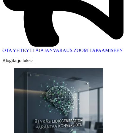
OTA YHTEYTTÄ!
AJANVARAUS ZOOM-TAPAAMISEEN
Blogikirjoituksia