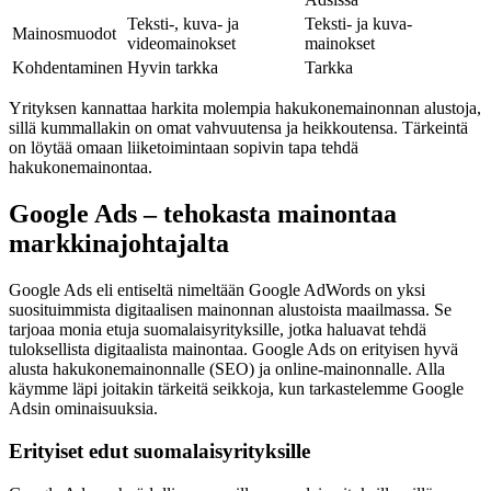
Teksti-, kuva- ja
Teksti- ja kuva-
Mainosmuodot
videomainokset
mainokset
Kohdentaminen
Hyvin tarkka
Tarkka
Yrityksen kannattaa harkita molempia hakukonemainonnan alustoja,
sillä kummallakin on omat vahvuutensa ja heikkoutensa. Tärkeintä
on löytää omaan liiketoimintaan sopivin tapa tehdä
hakukonemainontaa.
Google Ads – tehokasta mainontaa
markkinajohtajalta
Google Ads eli entiseltä nimeltään Google AdWords on yksi
suosituimmista digitaalisen mainonnan alustoista maailmassa. Se
tarjoaa monia etuja suomalaisyrityksille, jotka haluavat tehdä
tuloksellista digitaalista mainontaa. Google Ads on erityisen hyvä
alusta hakukonemainonnalle (SEO) ja online-mainonnalle. Alla
käymme läpi joitakin tärkeitä seikkoja, kun tarkastelemme Google
Adsin ominaisuuksia.
Erityiset edut suomalaisyrityksille