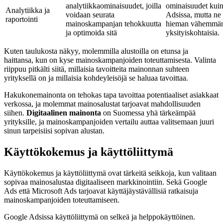
analytiikkaominaisuudet, joilla
ominaisuudet kui
Analytiikka ja
voidaan seurata
Adsissa, mutta ne
raportointi
mainoskampanjan tehokkuutta
hieman vähemmä
ja optimoida sitä
yksityiskohtaisia.
Kuten taulukosta näkyy, molemmilla alustoilla on etunsa ja
haittansa, kun on kyse mainoskampanjoiden toteuttamisesta. Valinta
riippuu pitkälti siitä, millaisia tavoitteita mainonnan suhteen
yrityksellä on ja millaisia kohdeyleisöjä se haluaa tavoittaa.
Hakukonemainonta on tehokas tapa tavoittaa potentiaaliset asiakkaat
verkossa, ja molemmat mainosalustat tarjoavat mahdollisuuden
siihen.
Digitaalinen mainonta
on Suomessa yhä tärkeämpää
yrityksille, ja mainoskampanjoiden vertailu auttaa valitsemaan juuri
sinun tarpeisiisi sopivan alustan.
Käyttökokemus ja käyttöliittymä
Käyttökokemus ja käyttöliittymä ovat tärkeitä seikkoja, kun valitaan
sopivaa mainosalustaa digitaaliseen markkinointiin. Sekä Google
Ads että Microsoft Ads tarjoavat käyttäjäystävällisiä ratkaisuja
mainoskampanjoiden toteuttamiseen.
Google Adsissa käyttöliittymä on selkeä ja helppokäyttöinen.