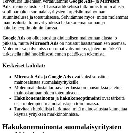
Tervetuloa lukemaan vertailuamme
Google Ads
– ja
Microsoft
Ads
-mainosalustoista! Tässä artikkelissa tutkimme, kumpi alusta
sopii parhaiten suomalaisyritysten tarpeisiin mainonnan
suunnittelussa ja toteutuksessa. Selvitämme myös, miten molemmat
mainosalustat toimivat yhdessä hakukonemainonnan ja
hakukoneoptimoinnin kanssa.
Google Ads
on ollut suosittu digitaalisen mainonnan alusta jo
pitkään, mutta
Microsoft Ads
on noussut haastamaan sen asemaa.
Molemmissa palveluissa on omat vahvuutensa, joten on tärkeää
tarkastella niitä huolellisesti ennen päätöksen tekemistä.
Keskeiset kohdat:
Microsoft Ads
ja
Google Ads
ovat kaksi suosittua
mainosalustaa suomalaisyrityksille.
Molemmat alustat tarjoavat erilaisia ominaisuuksia ja etuja
mainoskampanjoiden toteutukseen.
Hakukonemainonta
ja
hakukoneoptimointi
ovat tärkeitä
osia molempien mainosalustojen toiminnassa.
Tarvitaan huolellista harkintaa, mitä mainosalustaa kannattaa
käyttää yrityksen markkinoinnissa.
Hakukonemainonta suomalaisyritysten