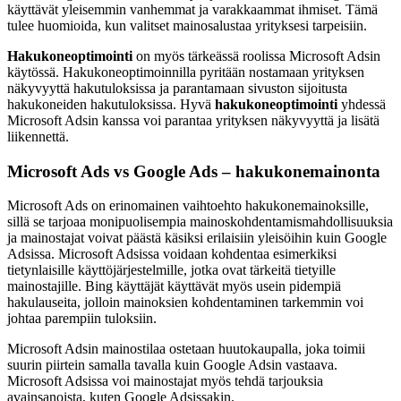
käyttävät yleisemmin vanhemmat ja varakkaammat ihmiset. Tämä
tulee huomioida, kun valitset mainosalustaa yrityksesi tarpeisiin.
Hakukoneoptimointi
on myös tärkeässä roolissa Microsoft Adsin
käytössä. Hakukoneoptimoinnilla pyritään nostamaan yrityksen
näkyvyyttä hakutuloksissa ja parantamaan sivuston sijoitusta
hakukoneiden hakutuloksissa. Hyvä
hakukoneoptimointi
yhdessä
Microsoft Adsin kanssa voi parantaa yrityksen näkyvyyttä ja lisätä
liikennettä.
Microsoft Ads vs Google Ads – hakukonemainonta
Microsoft Ads on erinomainen vaihtoehto hakukonemainoksille,
sillä se tarjoaa monipuolisempia mainoskohdentamismahdollisuuksia
ja mainostajat voivat päästä käsiksi erilaisiin yleisöihin kuin Google
Adsissa. Microsoft Adsissa voidaan kohdentaa esimerkiksi
tietynlaisille käyttöjärjestelmille, jotka ovat tärkeitä tietyille
mainostajille. Bing käyttäjät käyttävät myös usein pidempiä
hakulauseita, jolloin mainoksien kohdentaminen tarkemmin voi
johtaa parempiin tuloksiin.
Microsoft Adsin mainostilaa ostetaan huutokaupalla, joka toimii
suurin piirtein samalla tavalla kuin Google Adsin vastaava.
Microsoft Adsissa voi mainostajat myös tehdä tarjouksia
avainsanoista, kuten Google Adsissakin.