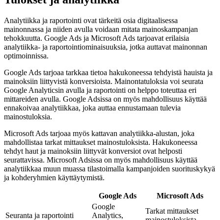
Analytiikka ja raportointi ovat tärkeitä osia digitaalisessa
mainonnassa ja niiden avulla voidaan mitata mainoskampanjan
tehokkuutta. Google Ads ja Microsoft Ads tarjoavat erilaisia
analytiikka- ja raportointiominaisuuksia, jotka auttavat mainonnan
optimoinnissa.
Google Ads tarjoaa tarkkaa tietoa hakukoneessa tehdyistä hauista ja
mainoksiin liittyvistä konversioista. Mainontatuloksia voi seurata
Google Analyticsin avulla ja raportointi on helppo toteuttaa eri
mittareiden avulla. Google Adsissa on myös mahdollisuus käyttää
ennakoivaa analytiikkaa, joka auttaa ennustamaan tulevia
mainostuloksia.
Microsoft Ads tarjoaa myös kattavan analytiikka-alustan, joka
mahdollistaa tarkat mittaukset mainostuloksista. Hakukoneessa
tehdyt haut ja mainoksiin liittyvät konversiot ovat helposti
seurattavissa. Microsoft Adsissa on myös mahdollisuus käyttää
analytiikkaa muun muassa tilastoimalla kampanjoiden suorituskykyä
ja kohderyhmien käyttäytymistä.
Google Ads
Microsoft Ads
Google
Tarkat mittaukset
Seuranta ja raportointi
Analytics,
mainostuloksista