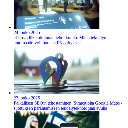
24 touko 2025
Tehosta liiketoiminnan tehokkuutta: Miten tekoälyn
automaatio voi muuttaa PK-yrityksesi
23 touko 2025
Paikallisen SEO:n tehostaminen: Strategioita Google Maps -
sijoituksen parantamiseen tekoälyteknologian avulla