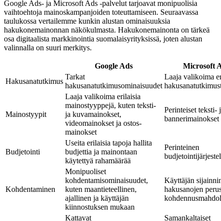
Google Ads- ja Microsoft Ads -palvelut tarjoavat monipuolisia
vaihtoehtoja mainoskampanjoiden toteuttamiseen. Seuraavassa
taulukossa vertailemme kunkin alustan ominaisuuksia
hakukonemainonnan näkökulmasta. Hakukonemainonta on tärkeä
osa digitaalista markkinointia suomalaisyrityksissä, joten alustan
valinnalla on suuri merkitys.
Google Ads
Microsoft 
Tarkat
Laaja valikoima er
Hakusanatutkimus
hakusanatutkimusominaisuudet
hakusanatutkimus
Laaja valikoima erilaisia
mainostyyppejä, kuten teksti-
Perinteiset teksti- 
Mainostyypit
ja kuvamainokset,
bannerimainokset
videomainokset ja ostos-
mainokset
Useita erilaisia tapoja hallita
Perinteinen
Budjetointi
budjettia ja mainontaan
budjetointijärjest
käytettyä rahamäärää
Monipuoliset
kohdentamisominaisuudet,
Käyttäjän sijainnin
Kohdentaminen
kuten maantieteellinen,
hakusanojen perus
ajallinen ja käyttäjän
kohdennusmahdol
kiinnostuksen mukaan
Kattavat
Samankaltaiset