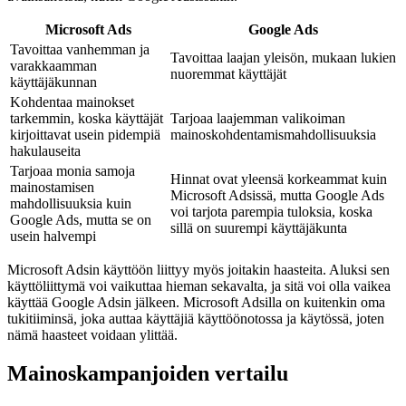
Microsoft Ads
Google Ads
Tavoittaa vanhemman ja
Tavoittaa laajan yleisön, mukaan lukien
varakkaamman
nuoremmat käyttäjät
käyttäjäkunnan
Kohdentaa mainokset
tarkemmin, koska käyttäjät
Tarjoaa laajemman valikoiman
kirjoittavat usein pidempiä
mainoskohdentamismahdollisuuksia
hakulauseita
Tarjoaa monia samoja
Hinnat ovat yleensä korkeammat kuin
mainostamisen
Microsoft Adsissä, mutta Google Ads
mahdollisuuksia kuin
voi tarjota parempia tuloksia, koska
Google Ads, mutta se on
sillä on suurempi käyttäjäkunta
usein halvempi
Microsoft Adsin käyttöön liittyy myös joitakin haasteita. Aluksi sen
käyttöliittymä voi vaikuttaa hieman sekavalta, ja sitä voi olla vaikea
käyttää Google Adsin jälkeen. Microsoft Adsilla on kuitenkin oma
tukitiiminsä, joka auttaa käyttäjiä käyttöönotossa ja käytössä, joten
nämä haasteet voidaan ylittää.
Mainoskampanjoiden vertailu