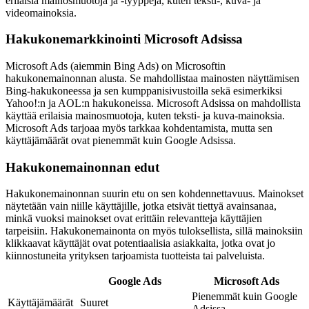
erilaisia mainosmuotoja ja -tyyppejä, kuten teksti-, kuva- ja
videomainoksia.
Hakukonemarkkinointi Microsoft Adsissa
Microsoft Ads (aiemmin Bing Ads) on Microsoftin
hakukonemainonnan alusta. Se mahdollistaa mainosten näyttämisen
Bing-hakukoneessa ja sen kumppanisivustoilla sekä esimerkiksi
Yahoo!:n ja AOL:n hakukoneissa. Microsoft Adsissa on mahdollista
käyttää erilaisia mainosmuotoja, kuten teksti- ja kuva-mainoksia.
Microsoft Ads tarjoaa myös tarkkaa kohdentamista, mutta sen
käyttäjämäärät ovat pienemmät kuin Google Adsissa.
Hakukonemainonnan edut
Hakukonemainonnan suurin etu on sen kohdennettavuus. Mainokset
näytetään vain niille käyttäjille, jotka etsivät tiettyä avainsanaa,
minkä vuoksi mainokset ovat erittäin relevantteja käyttäjien
tarpeisiin. Hakukonemainonta on myös tuloksellista, sillä mainoksiin
klikkaavat käyttäjät ovat potentiaalisia asiakkaita, jotka ovat jo
kiinnostuneita yrityksen tarjoamista tuotteista tai palveluista.
Google Ads
Microsoft Ads
Pienemmät kuin Google
Käyttäjämäärät
Suuret
Adsissa