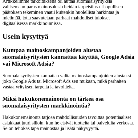
Artikkelimme tarkoituksena oli auttaa suomalaisyrityksiä
valitsemaan paras mainosalusta heidän tarpeisiinsa. Lopullisen
päätöksen tekeminen vaatii kuitenkin huolellista harkintaa ja
mietintää, jotta saavutetaan parhaat mahdolliset tulokset
digitaalisessa markkinoinnissa.
Usein kysyttyä
Kumpaa mainoskampanjoiden alustaa
suomalaisyritysten kannattaa käyttää, Google Adsia
vai Microsoft Adsia?
Suomalaisyritysten kannattaa valita mainoskampanjoiden alustaksi
joko Google Ads tai Microsoft Ads sen mukaan, mikä parhaiten
vastaa yrityksen tarpeita ja tavoitteita.
Miksi hakukonemainonta on tärkeä osa
suomalaisyritysten markkinointia?
Hakukonemainonta tarjoaa mahdollisuuden tavoittaa potentiaaliset
asiakkaat juuri silloin, kun he etsivät tuotteita tai palveluita verkosta.
Se on tehokas tapa mainostaa ja lisätä näkyvyyttä.