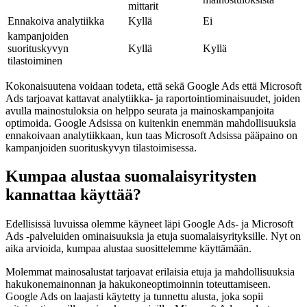
mittarit
Ennakoiva analytiikka
Kyllä
Ei
kampanjoiden
suorituskyvyn
Kyllä
Kyllä
tilastoiminen
Kokonaisuutena voidaan todeta, että sekä Google Ads että Microsoft
Ads tarjoavat kattavat analytiikka- ja raportointiominaisuudet, joiden
avulla mainostuloksia on helppo seurata ja mainoskampanjoita
optimoida. Google Adsissa on kuitenkin enemmän mahdollisuuksia
ennakoivaan analytiikkaan, kun taas Microsoft Adsissa pääpaino on
kampanjoiden suorituskyvyn tilastoimisessa.
Kumpaa alustaa suomalaisyritysten
kannattaa käyttää?
Edellisissä luvuissa olemme käyneet läpi Google Ads- ja Microsoft
Ads -palveluiden ominaisuuksia ja etuja suomalaisyrityksille. Nyt on
aika arvioida, kumpaa alustaa suosittelemme käyttämään.
Molemmat mainosalustat tarjoavat erilaisia etuja ja mahdollisuuksia
hakukonemainonnan ja hakukoneoptimoinnin toteuttamiseen.
Google Ads on laajasti käytetty ja tunnettu alusta, joka sopii