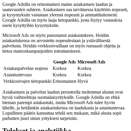
Google Adsilla on erinomainen maine asiakastuen laadun ja
saatavuuden suhteen. Asiakastuen saa tarvittaessa käyttöön nopeasti,
ja kysymyksiin vastataan yleensä nopeasti ja ammattitaitoisesti.
Google Adsilla on myös laaja tietopankki, josta löytyy vastauksia
usein kysyttyihin kysymyksiin.
Microsoft Ads on myös panostanut asiakastukeen. Heidän
asiakastukensa on arvostettu nopeudestaan ja ystävällisestä
palvelusta. Heidän verkkosivuillaan on myös runsaasti ohjeita ja
tietoa mainoskampanjoiden toteuttamiseen.
Google Ads
Microsoft Ads
Asiakaspalvelun nopeus
Korkea
Korkea
Asiantuntevuus
Korkea
Korkea
Verkkosivujen tietopankki
Erinomainen
Hyvä
Asiakastuen ja palvelun laadun perusteella molemmat alustat ovat
hyviä vaihtoehtoja suomalaisyrityksille. Google Adsilla on ehkä
hieman parempi asiakastuki, mutta Microsoft Ads tulee hyvin
lähelle, ja heidänkin asiakastukensa on laadukasta ja asiantuntevaa.
Lopullinen päätös kannattaa tehdä sen mukaan, mikä alusta sopii
parhaiten juuri sinun yrityksesi tarpeisiin.
Tulokset ja analytiikka