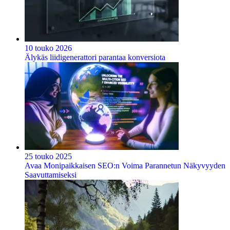
10 touko 2026
Älykäs liidigenerattori parantaa konversiota
25 touko 2025
Avaa Monipaikkaisen SEO:n Voima Parannetun Näkyvyyden
Saavuttamiseksi