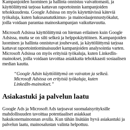
Kampanjoiden luominen ja hallinta onnistuu vaivattomasti, ja
käyttöliittymä tarjoaa kattavan raportoinnin kampanjoiden
tehokkuudesta. Google Adsissa on myös käytettävissä käteviä
työkaluja, kuten hakusanatutkimus- ja mainoslaajennustyökalut,
joilla voidaan parantaa mainoskampanjan vaikuttavuutta.
Microsoft Adsissa käyttöliittymä on hieman erilainen kuin Google
Adsissa, mutta se on silti selkeä ja helppokäyttöinen. Kampanjoiden
luominen ja hallinta onnistuvat jouhevasti, ja käyttöliittymä tarjoaa
kattavat raportointiominaisuudet kampanjoiden analysointia varten.
Microsoft Adsissa on myös erityisiä työkaluja, kuten LinkedIn-
mainokset, joilla voidaan tavoittaa asiakkaita tehokkaasti sosiaalisen
median kautta.
“Google Adsin käyttöliittymä on vaivaton ja selkeä.
Microsoft Adsissa on erityisiä työkaluja, kuten
LinkedIn-mainokset.”
Asiakastuki ja palvelun laatu
Google Ads ja Microsoft Ads tarjoavat suomalaisyrityksille
mahdollisuuden tavoittaa potentiaaliset asiakkaat
hakukonemainonnan avulla. Kun tähän lisätään hyvä asiakastuki ja
palvelun laatu, mainosalustan valinta helpottuu.