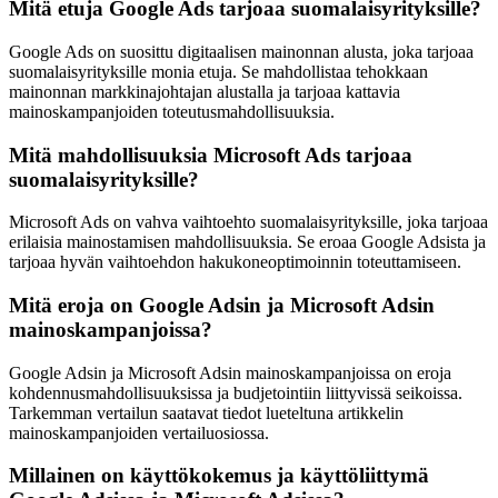
Mitä etuja Google Ads tarjoaa suomalaisyrityksille?
Google Ads on suosittu digitaalisen mainonnan alusta, joka tarjoaa
suomalaisyrityksille monia etuja. Se mahdollistaa tehokkaan
mainonnan markkinajohtajan alustalla ja tarjoaa kattavia
mainoskampanjoiden toteutusmahdollisuuksia.
Mitä mahdollisuuksia Microsoft Ads tarjoaa
suomalaisyrityksille?
Microsoft Ads on vahva vaihtoehto suomalaisyrityksille, joka tarjoaa
erilaisia mainostamisen mahdollisuuksia. Se eroaa Google Adsista ja
tarjoaa hyvän vaihtoehdon hakukoneoptimoinnin toteuttamiseen.
Mitä eroja on Google Adsin ja Microsoft Adsin
mainoskampanjoissa?
Google Adsin ja Microsoft Adsin mainoskampanjoissa on eroja
kohdennusmahdollisuuksissa ja budjetointiin liittyvissä seikoissa.
Tarkemman vertailun saatavat tiedot lueteltuna artikkelin
mainoskampanjoiden vertailuosiossa.
Millainen on käyttökokemus ja käyttöliittymä