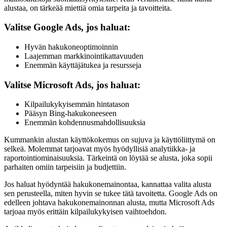
alustaa, on tärkeää miettiä omia tarpeita ja tavoitteita.
Valitse Google Ads, jos haluat:
Hyvän hakukoneoptimoinnin
Laajemman markkinointikattavuuden
Enemmän käyttäjätukea ja resursseja
Valitse Microsoft Ads, jos haluat:
Kilpailukykyisemmän hintatason
Pääsyn Bing-hakukoneeseen
Enemmän kohdennusmahdollisuuksia
Kummankin alustan käyttökokemus on sujuva ja käyttöliittymä on
selkeä. Molemmat tarjoavat myös hyödyllisiä analytiikka- ja
raportointiominaisuuksia. Tärkeintä on löytää se alusta, joka sopii
parhaiten omiin tarpeisiin ja budjettiin.
Jos haluat hyödyntää hakukonemainontaa, kannattaa valita alusta
sen perusteella, miten hyvin se tukee tätä tavoitetta. Google Ads on
edelleen johtava hakukonemainonnan alusta, mutta Microsoft Ads
tarjoaa myös erittäin kilpailukykyisen vaihtoehdon.