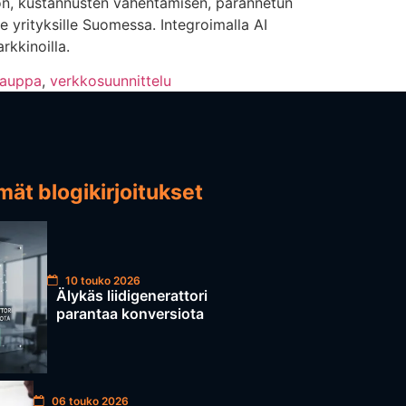
 on, kustannusten vähentämisen, parannetun
 yrityksille Suomessa. Integroimalla AI
rkkinoilla.
kauppa
,
verkkosuunnittelu
ät blogikirjoitukset
10 touko 2026
Älykäs liidigenerattori
parantaa konversiota
06 touko 2026