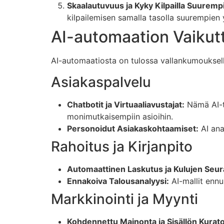
Skaalautuvuus ja Kyky Kilpailla Suuremp
kilpailemisen samalla tasolla suurempien 
AI-automaation Vaikut
AI-automaatiosta on tulossa vallankumouksellin
Asiakaspalvelu
Chatbotit ja Virtuaaliavustajat:
Nämä AI-ty
monimutkaisempiin asioihin.
Personoidut Asiakaskohtaamiset:
AI ana
Rahoitus ja Kirjanpito
Automaattinen Laskutus ja Kulujen Seur
Ennakoiva Talousanalyysi:
AI-mallit ennu
Markkinointi ja Myynti
Kohdennettu Mainonta ja Sisällön Kuratoi