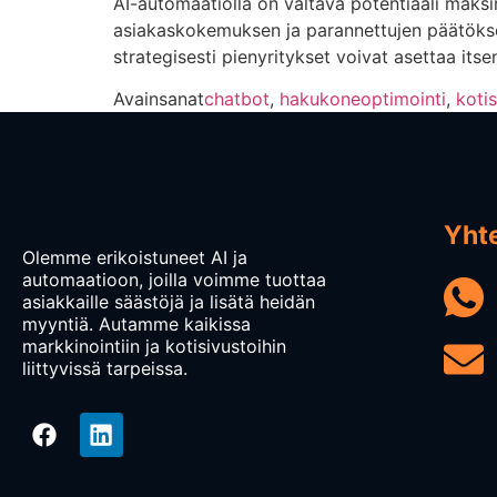
AI-automaatiolla on valtava potentiaali maks
asiakaskokemuksen ja parannettujen päätöksent
strategisesti pienyritykset voivat asettaa its
Avainsanat
chatbot
,
hakukoneoptimointi
,
kotis
Yht
Olemme erikoistuneet AI ja
automaatioon, joilla voimme tuottaa
asiakkaille säästöjä ja lisätä heidän
myyntiä. Autamme kaikissa
markkinointiin ja kotisivustoihin
liittyvissä tarpeissa.