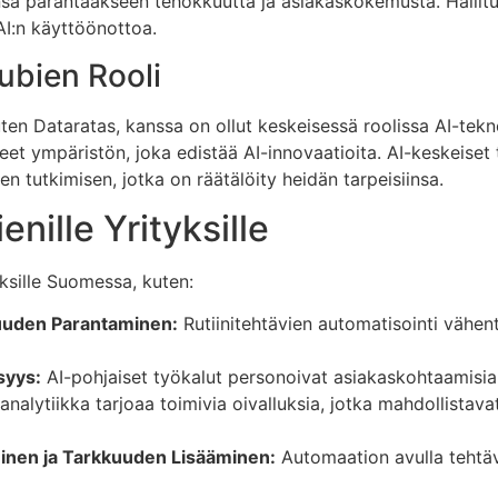
a parantaakseen tehokkuutta ja asiakaskokemusta. Hallituk
AI:n käyttöönottoa.
ubien Rooli
en Dataratas, kanssa on ollut keskeisessä roolissa AI-tekn
et ympäristön, joka edistää AI-innovaatioita. AI-keskeiset 
jen tutkimisen, jotka on räätälöity heidän tarpeisiinsa.
nille Yrityksille
yksille Suomessa, kuten:
uuden Parantaminen:
Rutiinitehtävien automatisointi vähen
syys:
AI-pohjaiset työkalut personoivat asiakaskohtaamisia, 
analytiikka tarjoaa toimivia oivalluksia, jotka mahdollistav
inen ja Tarkkuuden Lisääminen:
Automaation avulla tehtävä