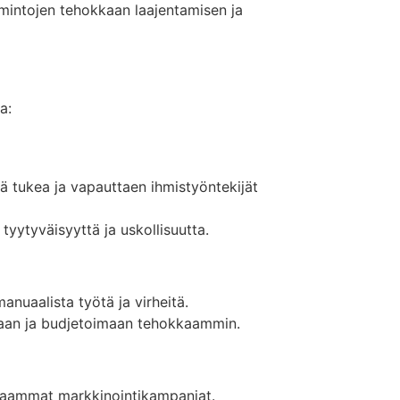
oimintojen tehokkaan laajentamisen ja
a:
tä tukea ja vapauttaen ihmistyöntekijät
yytyväisyyttä ja uskollisuutta.
anuaalista työtä ja virheitä.
lemaan ja budjetoimaan tehokkaammin.
kkaammat markkinointikampanjat.