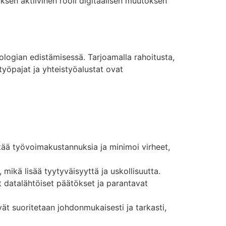
sen aktiivinen rooli digitaalisen muutoksen
ologian edistämisessä. Tarjoamalla rahoitusta,
työpajat ja yhteistyöalustat ovat
tää työvoimakustannuksia ja minimoi virheet,
mikä lisää tyytyväisyyttä ja uskollisuutta.
at datalähtöiset päätökset ja parantavat
t suoritetaan johdonmukaisesti ja tarkasti,