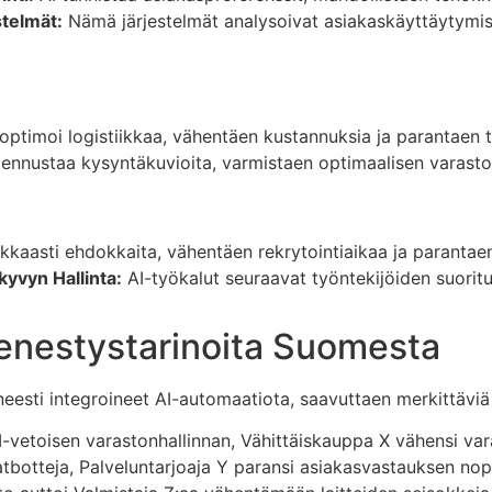
stelmät:
Nämä järjestelmät analysoivat asiakaskäyttäytymist
s
optimoi logistiikkaa, vähentäen kustannuksia ja parantaen t
ennustaa kysyntäkuvioita, varmistaen optimaalisen varast
kkaasti ehdokkaita, vähentäen rekrytointiaikaa ja parantaen
kyvyn Hallinta:
AI-työkalut seuraavat työntekijöiden suorit
enestystarinoita Suomesta
eesti integroineet AI-automaatiota, saavuttaen merkittäviä 
-vetoisen varastonhallinnan, Vähittäiskauppa X vähensi var
botteja, Palveluntarjoaja Y paransi asiakasvastauksen nope