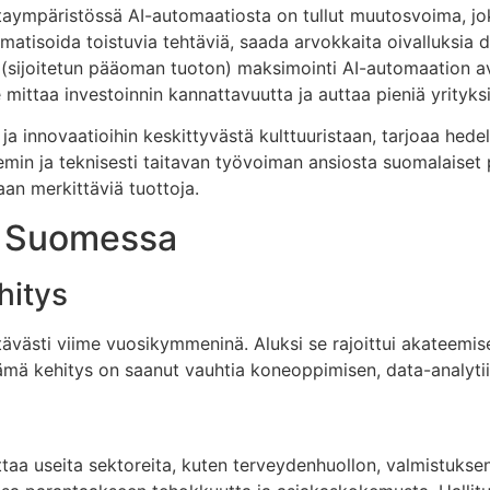
taympäristössä AI-automaatiosta on tullut muutosvoima, jo
atisoida toistuvia tehtäviä, saada arvokkaita oivalluksia 
I:n (sijoitetun pääoman tuoton) maksimointi AI-automaation a
se mittaa investoinnin kannattavuutta ja auttaa pieniä yrity
 innovaatioihin keskittyvästä kulttuuristaan, tarjoaa hedelm
min ja teknisesti taitavan työvoiman ansiosta suomalaiset
n merkittäviä tuottoja.
u Suomessa
hitys
västi viime vuosikymmeninä. Aluksi se rajoittui akateemise
 Tämä kehitys on saanut vauhtia koneoppimisen, data-analyti
taa useita sektoreita, kuten terveydenhuollon, valmistuksen