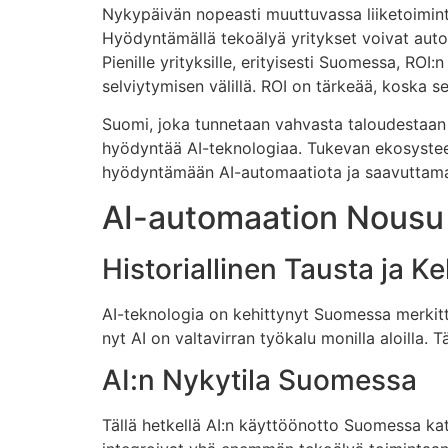
Nykypäivän nopeasti muuttuvassa liiketoimin
Hyödyntämällä tekoälyä yritykset voivat autom
Pienille yrityksille, erityisesti Suomessa, RO
selviytymisen välillä. ROI on tärkeää, koska 
Suomi, joka tunnetaan vahvasta taloudestaan ja
hyödyntää AI-teknologiaa. Tukevan ekosystee
hyödyntämään AI-automaatiota ja saavuttamaa
AI-automaation Nous
Historiallinen Tausta ja Ke
AI-teknologia on kehittynyt Suomessa merkittä
nyt AI on valtavirran työkalu monilla aloilla.
AI:n Nykytila Suomessa
Tällä hetkellä AI:n käyttöönotto Suomessa kat