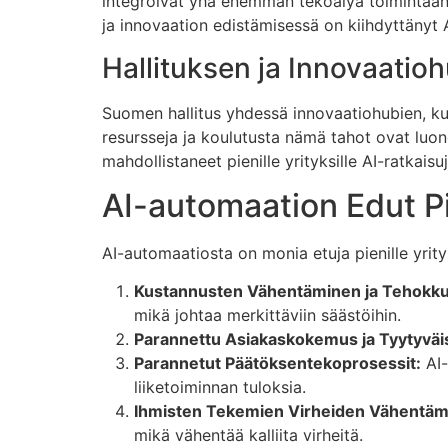
integroivat yhä enemmän tekoälyä toimintaans
ja innovaation edistämisessä on kiihdyttänyt 
Hallituksen ja Innovaatioh
Suomen hallitus yhdessä innovaatiohubien, kut
resursseja ja koulutusta nämä tahot ovat luone
mahdollistaneet pienille yrityksille AI-ratkaisu
AI-automaation Edut Pie
AI-automaatiosta on monia etuja pienille yrit
Kustannusten Vähentäminen ja Tehokk
mikä johtaa merkittäviin säästöihin.
Parannettu Asiakaskokemus ja Tyytyväi
Parannetut Päätöksentekoprosessit:
AI-
liiketoiminnan tuloksia.
Ihmisten Tekemien Virheiden Vähentäm
mikä vähentää kalliita virheitä.