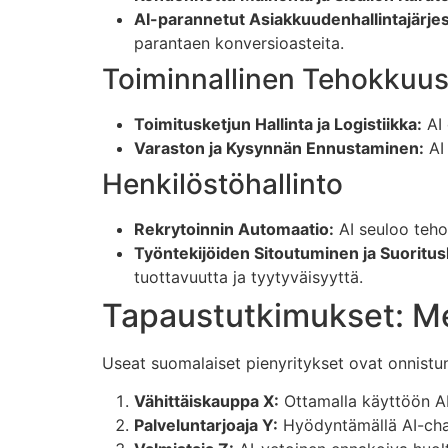
AI-parannetut Asiakkuudenhallintajärje
parantaen konversioasteita.
Toiminnallinen Tehokkuu
Toimitusketjun Hallinta ja Logistiikka:
AI 
Varaston ja Kysynnän Ennustaminen:
AI 
Henkilöstöhallinto
Rekrytoinnin Automaatio:
AI seuloo teho
Työntekijöiden Sitoutuminen ja Suoritus
tuottavuutta ja tyytyväisyyttä.
Tapaustutkimukset: M
Useat suomalaiset pienyritykset ovat onnistun
Vähittäiskauppa X:
Ottamalla käyttöön AI
Palveluntarjoaja Y:
Hyödyntämällä AI-chat