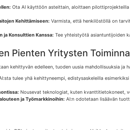
ellen:
Ota AI käyttöön asteittain, aloittaen pilottiprojekteill
aitojen Kehittämiseen:
Varmista, että henkilöstöllä on tarvi
n ja Konsulttien Kanssa:
Tee yhteistyötä asiantuntijoiden k
en Pienten Yritysten Toiminn
aan kehittyvän edelleen, tuoden uusia mahdollisuuksia ja ha
I:sta tulee yhä kehittyneempi, edistysaskeleilla esimerkiksi 
sontissa:
Nousevat teknologiat, kuten kvanttitietokoneet, vo
alouteen ja Työmarkkinoihin:
AI:n odotetaan lisäävän tuott