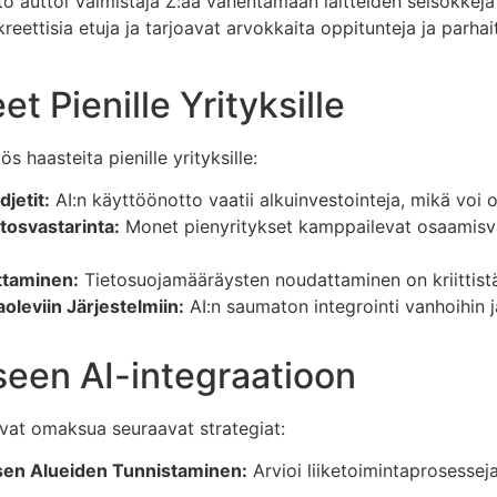
o auttoi Valmistaja Z:aa vähentämään laitteiden seisokkej
ttisia etuja ja tarjoavat arvokkaita oppitunteja ja parhaita
 Pienille Yrityksille
 haasteita pienille yrityksille:
djetit:
AI:n käyttöönotto vaatii alkuinvestointeja, mikä voi oll
tosvastarinta:
Monet pienyritykset kamppailevat osaamisva
ttaminen:
Tietosuojamääräysten noudattaminen on kriittist
leviin Järjestelmiin:
AI:n saumaton integrointi vanhoihin jär
seen AI-integraatioon
vat omaksua seuraavat strategiat:
ksen Alueiden Tunnistaminen:
Arvioi liiketoimintaprosesseja