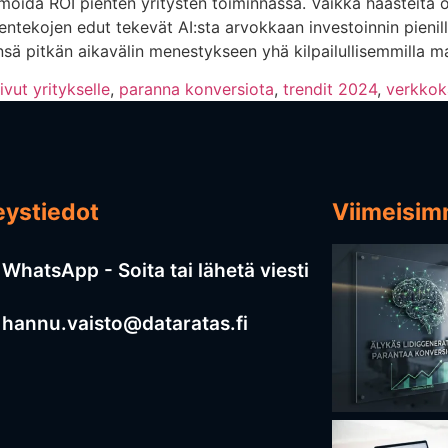
imoida ROI pienten yritysten toiminnassa. Vaikka haasteita
ekojen edut tekevät AI:sta arvokkaan investoinnin pienille
ensä pitkän aikavälin menestykseen yhä kilpailullisemmilla ma
ivut yritykselle
,
paranna konversiota
,
trendit 2024
,
verkko
eystiedot
Viimeisimm
WhatsApp - Soita tai lähetä viesti
hannu.vaisto@dataratas.fi