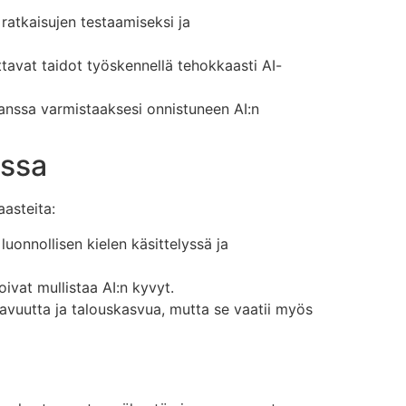
a ratkaisujen testaamiseksi ja
ttavat taidot työskennellä tehokkaasti AI-
anssa varmistaaksesi onnistuneen AI:n
assa
asteita:
luonnollisen kielen käsittelyssä ja
ivat mullistaa AI:n kyvyt.
avuutta ja talouskasvua, mutta se vaatii myös