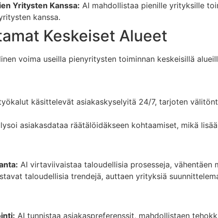
ien Yritysten Kanssa:
AI mahdollistaa pienille yrityksille t
yritysten kanssa.
tamat Keskeiset Alueet
en voima useilla pienyritysten toiminnan keskeisillä alueill
ökalut käsittelevät asiakaskyselyitä 24/7, tarjoten välitön
lysoi asiakasdataa räätälöidäkseen kohtaamiset, mikä lisää t
anta:
AI virtaviivaistaa taloudellisia prosesseja, vähentäen m
stavat taloudellisia trendejä, auttaen yrityksiä suunnitte
nti:
AI tunnistaa asiakaspreferenssit, mahdollistaen teho