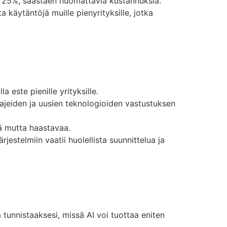
a 25%, säästäen huomattavia kustannuksia.
 käytäntöjä muille pienyrityksille, jotka
a este pienille yrityksille.
jeiden ja uusien teknologioiden vastustuksen
ä mutta haastavaa.
jestelmiin vaatii huolellista suunnittelua ja
 tunnistaaksesi, missä AI voi tuottaa eniten