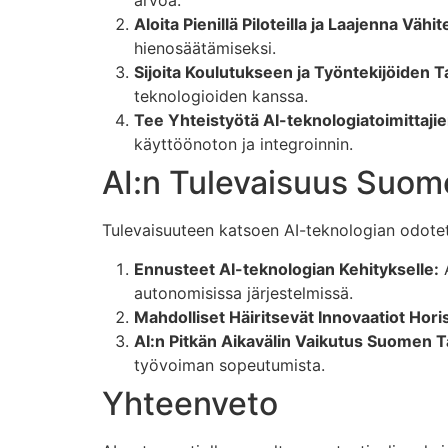
arvoa.
Aloita Pienillä Piloteilla ja Laajenna Vähit
hienosäätämiseksi.
Sijoita Koulutukseen ja Työntekijöiden T
teknologioiden kanssa.
Tee Yhteistyötä AI-teknologiatoimittajie
käyttöönoton ja integroinnin.
AI:n Tulevaisuus Suom
Tulevaisuuteen katsoen AI-teknologian odotet
Ennusteet AI-teknologian Kehitykselle:
A
autonomisissa järjestelmissä.
Mahdolliset Häiritsevät Innovaatiot Hori
AI:n Pitkän Aikavälin Vaikutus Suomen T
työvoiman sopeutumista.
Yhteenveto