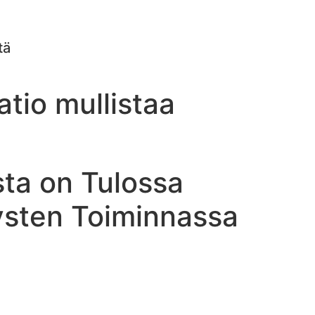
tä
tio mullistaa
sta on Tulossa
ysten Toiminnassa