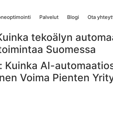
neoptimointi
Palvelut
Blogi
Ota yhteyt
uinka tekoälyn automaa
 toimintaa Suomessa
: Kuinka AI-automaatio
nen Voima Pienten Yrit