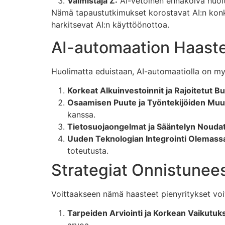
Valmistaja Z:
AI-vetoinen ennakoiva huolt
Nämä tapaustutkimukset korostavat AI:n konkree
harkitsevat AI:n käyttöönottoa.
AI-automaation Haasteet
Huolimatta eduistaan, AI-automaatiolla on myös
Korkeat Alkuinvestoinnit ja Rajoitetut Bu
Osaamisen Puute ja Työntekijöiden Muu
kanssa.
Tietosuojaongelmat ja Sääntelyn Nouda
Uuden Teknologian Integrointi Olemassao
toteutusta.
Strategiat Onnistunee
Voittaakseen nämä haasteet pienyritykset voi
Tarpeiden Arviointi ja Korkean Vaikutu