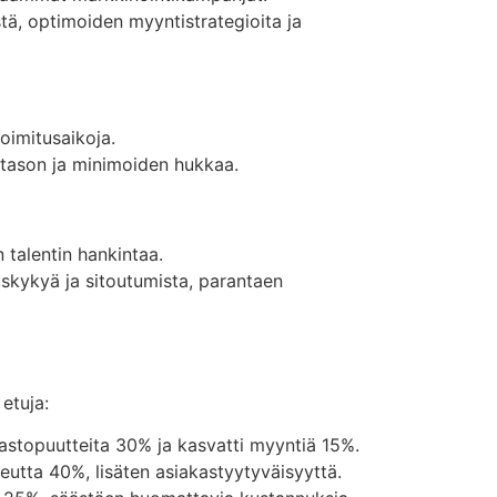
ä, optimoiden myyntistrategioita ja
oimitusaikoja.
otason ja minimoiden hukkaa.
 talentin hankintaa.
uskykyä ja sitoutumista, parantaen
etuja:
astopuutteita 30% ja kasvatti myyntiä 15%.
utta 40%, lisäten asiakastyytyväisyyttä.