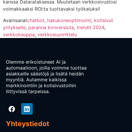
kanssa Datarataksessa. Muutetaan verkkosivustosi
voimakkaaksi ROI:ta tuottavaksi työkaluksi!
Avainsanat
chatbot
,
hakukoneoptimointi
,
kotisivut
yritykselle
,
paranna konversiota
,
trendit 2024
,
verkkokauppa
,
verkkosuunnittelu
Olemme erikoistuneet AI ja
automaatioon, joilla voimme tuottaa
asiakkaille säästöjä ja lisätä heidän
myyntiä. Autamme kaikissa
markkinointiin ja kotisivustoihin
liittyvissä tarpeissa.
Yhteystiedot