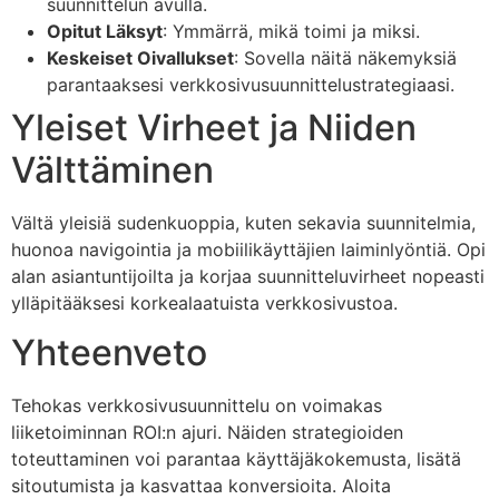
suunnittelun avulla.
Opitut Läksyt
: Ymmärrä, mikä toimi ja miksi.
Keskeiset Oivallukset
: Sovella näitä näkemyksiä
parantaaksesi verkkosivusuunnittelustrategiaasi.
Yleiset Virheet ja Niiden
Välttäminen
Vältä yleisiä sudenkuoppia, kuten sekavia suunnitelmia,
huonoa navigointia ja mobiilikäyttäjien laiminlyöntiä. Opi
alan asiantuntijoilta ja korjaa suunnitteluvirheet nopeasti
ylläpitääksesi korkealaatuista verkkosivustoa.
Yhteenveto
Tehokas verkkosivusuunnittelu on voimakas
liiketoiminnan ROI:n ajuri. Näiden strategioiden
toteuttaminen voi parantaa käyttäjäkokemusta, lisätä
sitoutumista ja kasvattaa konversioita. Aloita