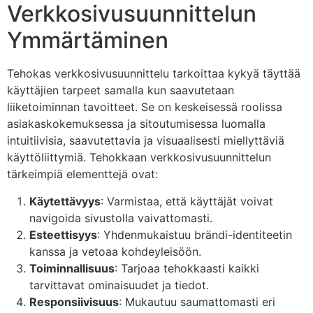
Verkkosivusuunnittelun
Ymmärtäminen
Tehokas verkkosivusuunnittelu tarkoittaa kykyä täyttää
käyttäjien tarpeet samalla kun saavutetaan
liiketoiminnan tavoitteet. Se on keskeisessä roolissa
asiakaskokemuksessa ja sitoutumisessa luomalla
intuitiivisia, saavutettavia ja visuaalisesti miellyttäviä
käyttöliittymiä. Tehokkaan verkkosivusuunnittelun
tärkeimpiä elementtejä ovat:
Käytettävyys
: Varmistaa, että käyttäjät voivat
navigoida sivustolla vaivattomasti.
Esteettisyys
: Yhdenmukaistuu brändi-identiteetin
kanssa ja vetoaa kohdeyleisöön.
Toiminnallisuus
: Tarjoaa tehokkaasti kaikki
tarvittavat ominaisuudet ja tiedot.
Responsiivisuus
: Mukautuu saumattomasti eri