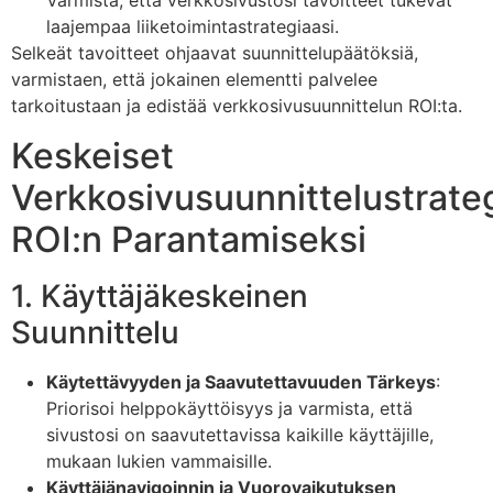
Varmista, että verkkosivustosi tavoitteet tukevat
laajempaa liiketoimintastrategiaasi.
Selkeät tavoitteet ohjaavat suunnittelupäätöksiä,
varmistaen, että jokainen elementti palvelee
tarkoitustaan ja edistää verkkosivusuunnittelun ROI:ta.
Keskeiset
Verkkosivusuunnittelustrate
ROI:n Parantamiseksi
1. Käyttäjäkeskeinen
Suunnittelu
Käytettävyyden ja Saavutettavuuden Tärkeys
:
Priorisoi helppokäyttöisyys ja varmista, että
sivustosi on saavutettavissa kaikille käyttäjille,
mukaan lukien vammaisille.
Käyttäjänavigoinnin ja Vuorovaikutuksen