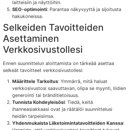
laitteisiin ja näyttöihin.
SEO-optimointi
: Parantaa näkyvyyttä ja sijoitusta
hakukoneissa.
Selkeiden Tavoitteiden
Asettaminen
Verkkosivustollesi
Ennen suunnittelun aloittamista on tärkeää asettaa
selkeät tavoitteet verkkosivustollesi:
Määrittele Tarkoitus
: Ymmärrä, mitä haluat
verkkosivustosi saavuttavan, olipa se myynti, liidien
generointi tai bränditietoisuus.
Tunnista Kohdeyleisösi
: Tiedä, keitä
ihanneasiakkaasi ovat ja räätälöi suunnittelusi
heidän tarpeisiinsa.
Yhdenmukaista Liiketoimintatavoitteiden Kanssa
: