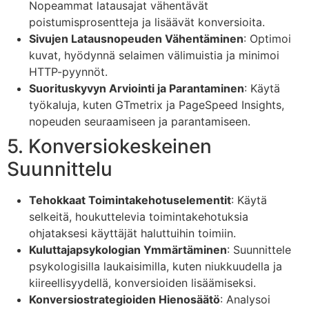
Nopeammat latausajat vähentävät
poistumisprosentteja ja lisäävät konversioita.
Sivujen Latausnopeuden Vähentäminen
: Optimoi
kuvat, hyödynnä selaimen välimuistia ja minimoi
HTTP-pyynnöt.
Suorituskyvyn Arviointi ja Parantaminen
: Käytä
työkaluja, kuten GTmetrix ja PageSpeed Insights,
nopeuden seuraamiseen ja parantamiseen.
5. Konversiokeskeinen
Suunnittelu
Tehokkaat Toimintakehotuselementit
: Käytä
selkeitä, houkuttelevia toimintakehotuksia
ohjataksesi käyttäjät haluttuihin toimiin.
Kuluttajapsykologian Ymmärtäminen
: Suunnittele
psykologisilla laukaisimilla, kuten niukkuudella ja
kiireellisyydellä, konversioiden lisäämiseksi.
Konversiostrategioiden Hienosäätö
: Analysoi