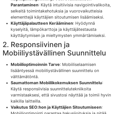
Parantaminen
: Käytä intuitiivisia navigointivalikoita,
selkeitä toimintakehotuksia ja vuorovaikutteisia
elementtejä käyttäjien sitoutumisen lisäämiseksi.
Käyttäjäpalautteen Kerääminen
: Hyödynnä
kyselyitä, lämpökarttoja ja käyttäjätestausta
käyttäytymisen ja mieltymysten ymmärtämiseksi.
2. Responsiivinen ja
Mobiiliystävällinen Suunnittelu
Mobiilioptimoinnin Tarve
: Mobiiliselaamisen
lisääntyessä mobiiliystävällinen suunnittelu on
välttämätöntä.
Saumattoman Mobiilikokemuksen Suunnittelu
:
Käytä responsiivisia suunnittelutekniikoita
varmistaaksesi, että sivustosi näyttää ja toimii hyvin
kaikilla laitteilla.
Vaikutus SEO:hon ja Käyttäjien Sitoutumiseen
:
Mobiilioptimointi parantaa hakusijoituksia ja pitää