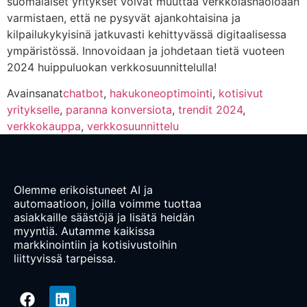
suomalaiset yritykset voivat muuttaa verkkoläsnäoloaan
varmistaen, että ne pysyvät ajankohtaisina ja
kilpailukykyisinä jatkuvasti kehittyvässä digitaalisessa
ympäristössä. Innovoidaan ja johdetaan tietä vuoteen
2024 huippuluokan verkkosuunnittelulla!
Avainsanat
chatbot
,
hakukoneoptimointi
,
kotisivut
yritykselle
,
paranna konversiota
,
trendit 2024
,
verkkokauppa
,
verkkosuunnittelu
Olemme erikoistuneet AI ja
automaatioon, joilla voimme tuottaa
asiakkaille säästöjä ja lisätä heidän
myyntiä. Autamme kaikissa
markkinointiin ja kotisivustoihin
liittyvissä tarpeissa.