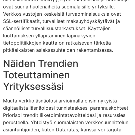
ovat suuria huolenaiheita suomalaisille yrityksille.
Verkkosivustojen keskeisiä turvaominaisuuksia ovat
SSL-sertifikaatit, turvalliset maksuyhdyskäytävät ja
säännölliset turvallisuustarkastukset. Käyttäjien
luottamuksen ylläpitäminen läpinäkyvien
tietopolitiikkojen kautta on ratkaisevan tärkeää
pitkäaikaisten asiakassuhteiden rakentamisessa.
Näiden Trendien
Toteuttaminen
Yrityksessäsi
Muuta verkkoläsnäolosi arvioimalla ensin nykyistä
digitaalista läsnäoloasi tunnistaaksesi parannuskohteet.
Priorisoi trendit liiketoimintatavoitteidesi ja resurssiesi
perusteella. Yhteistyö suomalaisten verkkosuunnittelun
asiantuntijoiden, kuten Dataratas, kanssa voi tarjota