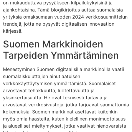
on mukauduttava pysyäkseen kilpailukykyisinä ja
ajankohtaisina. Tämä blogikirjoitus auttaa suomalaisia
yrityksiä omaksumaan vuoden 2024 verkkosuunnittelun
trendejä, jotta ne pysyvät digitaalisen innovaation
kärjessä.
Suomen Markkinoiden
Tarpeiden Ymmärtäminen
Menestyminen Suomen digitaalisilla markkinoilla vaatii
suomalaiskuluttajien ainutlaatuisen
verkkokäyttäytymisen ymmärtämistä. Suomalaiset
arvostavat tehokkuutta, luotettavuutta ja
yksinkertaisuutta. He ovat teknisesti taitavia ja
arvostavat verkkosivustoja, jotka tarjoavat saumattomia
kokemuksia. Suomen markkinat asettavat kuitenkin
myös omia haasteita, kuten kielellinen monimuotoisuus
ja alueelliset mieltymykset, jotka vaativat hienovaraista