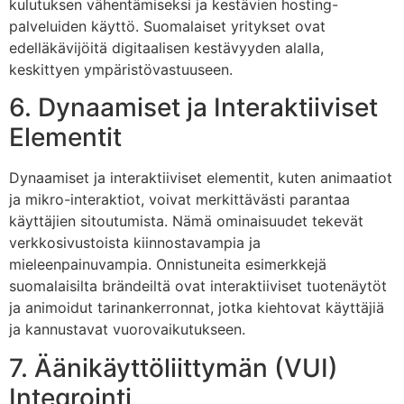
kulutuksen vähentämiseksi ja kestävien hosting-
palveluiden käyttö. Suomalaiset yritykset ovat
edelläkävijöitä digitaalisen kestävyyden alalla,
keskittyen ympäristövastuuseen.
6. Dynaamiset ja Interaktiiviset
Elementit
Dynaamiset ja interaktiiviset elementit, kuten animaatiot
ja mikro-interaktiot, voivat merkittävästi parantaa
käyttäjien sitoutumista. Nämä ominaisuudet tekevät
verkkosivustoista kiinnostavampia ja
mieleenpainuvampia. Onnistuneita esimerkkejä
suomalaisilta brändeiltä ovat interaktiiviset tuotenäytöt
ja animoidut tarinankerronnat, jotka kiehtovat käyttäjiä
ja kannustavat vuorovaikutukseen.
7. Äänikäyttöliittymän (VUI)
Integrointi