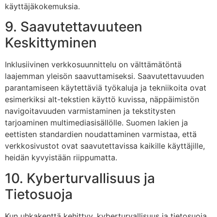
käyttäjäkokemuksia.
9. Saavutettavuuteen
Keskittyminen
Inklusiivinen verkkosuunnittelu on välttämätöntä
laajemman yleisön saavuttamiseksi. Saavutettavuuden
parantamiseen käytettäviä työkaluja ja tekniikoita ovat
esimerkiksi alt-tekstien käyttö kuvissa, näppäimistön
navigoitavuuden varmistaminen ja tekstitysten
tarjoaminen multimediasisällölle. Suomen lakien ja
eettisten standardien noudattaminen varmistaa, että
verkkosivustot ovat saavutettavissa kaikille käyttäjille,
heidän kyvyistään riippumatta.
10. Kyberturvallisuus ja
Tietosuoja
Kun uhkakenttä kehittyy, kyberturvallisuus ja tietosuoja