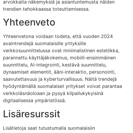
arvokkaita näkemyksiä ja asiantuntemusta näiden
trendien tehokkaassa toteuttamisessa.
Yhteenveto
Yhteenvetona voidaan todeta, että vuoden 2024
avaintrendejä suomalaisille yrityksille
verkkosuunnittelussa ovat minimalistinen estetiikka,
parannettu käyttäjäkokemus, mobiili-ensimmäinen
suunnittelu, AI-integrointi, kestävä suunnittelu,
dynaamiset elementit, ääni-interaktio, personointi,
saavutettavuus ja kyberturvallisuus. Näitä trendejä
hyödyntämällä suomalaiset yritykset voivat parantaa
verkkoläsnäoloaan ja pysyä kilpailukykyisinä
digitaalisessa ympäristössä.
Lisäresurssit
Lisätietoja saat tutustumalla suomalaisiin