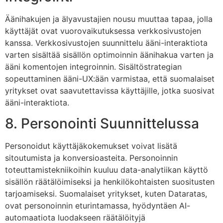
Äänihakujen ja älyavustajien nousu muuttaa tapaa, jolla
käyttäjät ovat vuorovaikutuksessa verkkosivustojen
kanssa. Verkkosivustojen suunnittelu ääni-interaktiota
varten sisältää sisällön optimoinnin äänihakua varten ja
ääni komentojen integroinnin. Sisältöstrategian
sopeuttaminen ääni-UX:ään varmistaa, että suomalaiset
yritykset ovat saavutettavissa käyttäjille, jotka suosivat
ääni-interaktiota.
8. Personointi Suunnittelussa
Personoidut käyttäjäkokemukset voivat lisätä
sitoutumista ja konversioasteita. Personoinnin
toteuttamistekniikoihin kuuluu data-analytiikan käyttö
sisällön räätälöimiseksi ja henkilökohtaisten suositusten
tarjoamiseksi. Suomalaiset yritykset, kuten Dataratas,
ovat personoinnin eturintamassa, hyödyntäen AI-
automaatiota luodakseen räätälöityjä