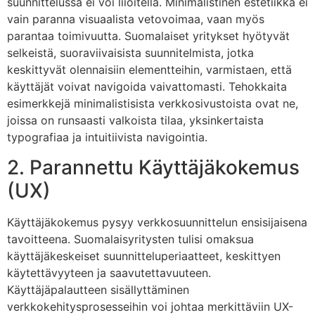
suunnittelussa ei voi liioitella. Minimalistinen estetiikka ei
vain paranna visuaalista vetovoimaa, vaan myös
parantaa toimivuutta. Suomalaiset yritykset hyötyvät
selkeistä, suoraviivaisista suunnitelmista, jotka
keskittyvät olennaisiin elementteihin, varmistaen, että
käyttäjät voivat navigoida vaivattomasti. Tehokkaita
esimerkkejä minimalistisista verkkosivustoista ovat ne,
joissa on runsaasti valkoista tilaa, yksinkertaista
typografiaa ja intuitiivista navigointia.
2. Parannettu Käyttäjäkokemus
(UX)
Käyttäjäkokemus pysyy verkkosuunnittelun ensisijaisena
tavoitteena. Suomalaisyritysten tulisi omaksua
käyttäjäkeskeiset suunnitteluperiaatteet, keskittyen
käytettävyyteen ja saavutettavuuteen.
Käyttäjäpalautteen sisällyttäminen
verkkokehitysprosesseihin voi johtaa merkittäviin UX-