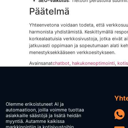
SEO-vaikutus
: Tietoon perustuva suunni
Päätelmä
Yhteenvetona voidaan todeta, että verkkosuunn
harmonista yhdistämistä. Keskittymällä respons
korkealaatuisia verkkosivustoja, jotka eivät 
jatkuvasti oppimaan ja sopeutumaan alati keh
menestyksekkääseen verkkoesitykseen.
Avainsanat
chatbot
,
hakukoneoptimointi
,
kotis
Yht
Olemme erikoistuneet AI ja
automaatioon, joilla voimme tuottaa
asiakkaille säästöjä ja lisätä heidän
myyntiä. Autamme kaikissa
markkinointiin ja kotisivustoihin