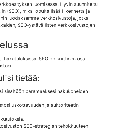
erkkoesityksen luomisessa. Hyvin suunniteltu
 (SEO), mikä lopulta lisää liikennettä ja
ihin luodaksemme verkkosivustoja, jotka
okkaiden, SEO-ystävällisten verkkosivustojen
elussa
 hakutuloksissa. SEO on kriittinen osa
ustosi.
isi tietää:
stosi sisältöön parantaaksesi hakukoneiden
stosi uskottavuuden ja auktoriteetin
kutuloksia.
kkosivuston SEO-strategian tehokkuuteen.