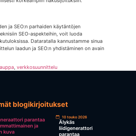
isesti korkeampiin hakusijoituksiin.
uden ja SEO:n parhaiden käytäntöjen
teknisiin SEO-aspekteihin, voit luoda
hakutuloksissa. Dataratalla kannustamme sinua
ittelun laadun ja SEO:n yhdistäminen on avain
kauppa
,
verkkosuunnittelu
ät blogikirjoitukset
10 touko 2026
Älykäs
liidigenerattori
parantaa