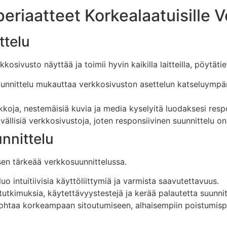
eriaatteet Korkealaatuisille V
ttelu
kosivusto näyttää ja toimii hyvin kaikilla laitteilla, pöytäti
uunnittelu mukauttaa verkkosivuston asettelun katseluympär
kkoja, nestemäisiä kuvia ja media kyselyitä luodaksesi respo
ävällisiä verkkosivustoja, joten responsiivinen suunnittelu 
nnittelu
sen tärkeää verkkosuunnittelussa.
uo intuitiivisia käyttöliittymiä ja varmista saavutettavuus.
ätutkimuksia, käytettävyystestejä ja kerää palautetta suunni
 johtaa korkeampaan sitoutumiseen, alhaisempiin poistumis