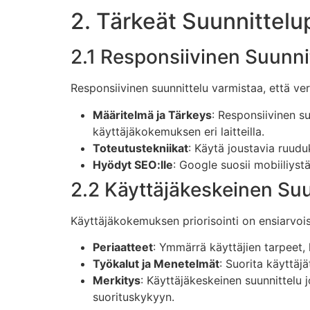
2. Tärkeät Suunnittelup
2.1 Responsiivinen Suunni
Responsiivinen suunnittelu varmistaa, että verk
Määritelmä ja Tärkeys
: Responsiivinen s
käyttäjäkokemuksen eri laitteilla.
Toteutustekniikat
: Käytä joustavia ruudu
Hyödyt SEO:lle
: Google suosii mobiiliyst
2.2 Käyttäjäkeskeinen Suu
Käyttäjäkokemuksen priorisointi on ensiarvoi
Periaatteet
: Ymmärrä käyttäjien tarpeet, l
Työkalut ja Menetelmät
: Suorita käyttäj
Merkitys
: Käyttäjäkeskeinen suunnittelu
suorituskykyyn.