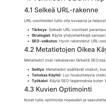
4.1 Selkeä URL-rakenne
URL-osoitteiden tulisi olla kuvaavia ja helposti
Tärkeys
: Selkeät URL-osoitteet paranta
Strategiat
: Käytä yhdysmerkkejä sanojen e
SEO-vaikutus
: Hyvin rakennetut URL-osoi
4.2 Metatietojen Oikea Kä
Metatiedot ovat ratkaisevan tärkeitä SEO:ssa
Selitys
: Metatiedot sisältävät otsikot, ku
Tehokas Käyttö
: Luo houkuttelevia otsiko
Työkalut
: Käytä SEO-laajennuksia kuten Y
4.3 Kuvien Optimointi
Kuvat tulisi optimoida nopeuden ja saavutett