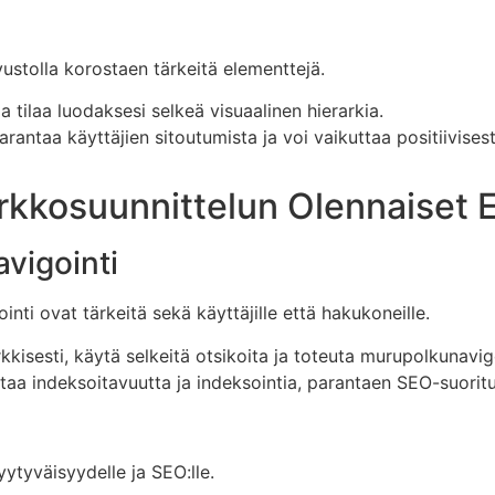
vustolla korostaen tärkeitä elementtejä.
ja tilaa luodaksesi selkeä visuaalinen hierarkia.
arantaa käyttäjien sitoutumista ja voi vaikuttaa positiivises
rkkosuunnittelun Olennaiset 
avigointi
inti ovat tärkeitä sekä käyttäjille että hakukoneille.
arkkisesti, käytä selkeitä otsikoita ja toteuta murupolkunavig
taa indeksoitavuutta ja indeksointia, parantaen SEO-suorit
ytyväisyydelle ja SEO:lle.