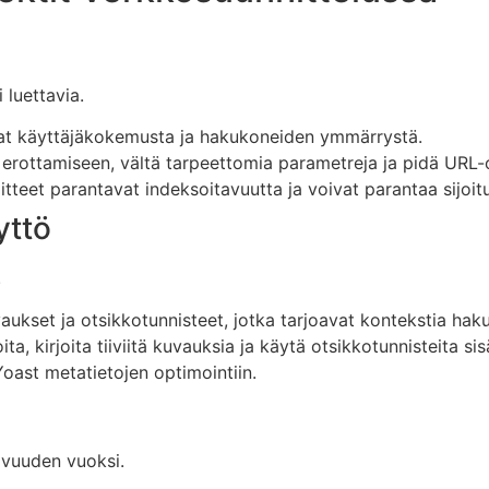
 luettavia.
vat käyttäjäkokemusta ja hakukoneiden ymmärrystä.
rottamiseen, vältä tarpeettomia parametreja ja pidä URL-os
tteet parantavat indeksoitavuutta ja voivat parantaa sijoitu
yttö
.
vaukset ja otsikkotunnisteet, jotka tarjoavat kontekstia haku
ita, kirjoita tiiviitä kuvauksia ja käytä otsikkotunnisteita si
oast metatietojen optimointiin.
avuuden vuoksi.