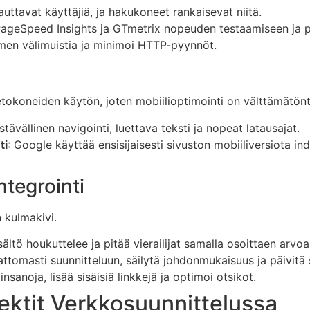
hauttavat käyttäjiä, ja hakukoneet rankaisevat niitä.
PageSpeed Insights ja GTmetrix nopeuden testaamiseen ja 
men välimuistia ja minimoi HTTP-pyynnöt.
ietokoneiden käytön, joten mobiilioptimointi on välttämätönt
tävällinen navigointi, luettava teksti ja nopeat latausajat.
ti
: Google käyttää ensisijaisesti sivuston mobiiliversiota ind
ntegrointi
 kulmakivi.
sältö houkuttelee ja pitää vierailijat samalla osoittaen arvo
attomasti suunnitteluun, säilytä johdonmukaisuus ja päivitä s
ainsanoja, lisää sisäisiä linkkejä ja optimoi otsikot.
ektit Verkkosuunnittelussa