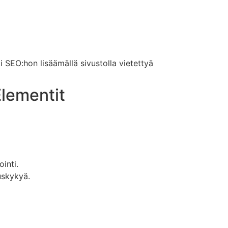
ti SEO:hon lisäämällä sivustolla vietettyä
Elementit
ointi.
uskykyä.