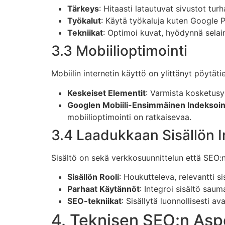
Tärkeys
: Hitaasti latautuvat sivustot tur
Työkalut
: Käytä työkaluja kuten Google 
Tekniikat
: Optimoi kuvat, hyödynnä selai
3.3 Mobiilioptimointi
Mobiilin internetin käyttö on ylittänyt pöytät
Keskeiset Elementit
: Varmista kosketusys
Googlen Mobiili-Ensimmäinen Indeksoin
mobiilioptimointi on ratkaisevaa.
3.4 Laadukkaan Sisällön I
Sisältö on sekä verkkosuunnittelun että SEO:n
Sisällön Rooli
: Houkutteleva, relevantti si
Parhaat Käytännöt
: Integroi sisältö saum
SEO-tekniikat
: Sisällytä luonnollisesti av
4. Teknisen SEO:n Asp