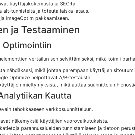
avat käyttäjäkokemusta ja SEO:ta.
alt-tunnisteita ja toteuta laiska lataus.
G ja ImageOptim pakkaamiseen.
en ja Testaaminen
n Optimointiin
uelementtien vertailun sen selvittämiseksi, mikä toimii parha
usta nähdäksesi, mikä johtaa parempaan käyttäjien sitoutumi
ogle Optimize helpottavat A/B-testausta.
 käyttäjien mieltymyksistä, mikä auttaa suunnittelun hieno
Analytiikan Kautta
avain tehokkaaseen verkkosuunnitteluun.
joavat näkemyksiä käyttäjien vuorovaikutuksista.
kkatietoja parannusalueiden tunnistamiseen ja tietoon perust