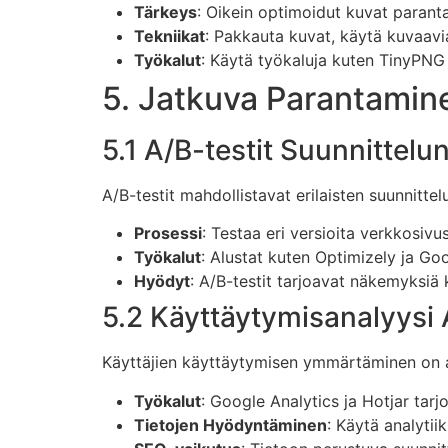
Tärkeys
: Oikein optimoidut kuvat parant
Tekniikat
: Pakkauta kuvat, käytä kuvaavia 
Työkalut
: Käytä työkaluja kuten TinyPN
5. Jatkuva Parantamin
5.1 A/B-testit Suunnittelu
A/B-testit mahdollistavat erilaisten suunnittel
Prosessi
: Testaa eri versioita verkkosiv
Työkalut
: Alustat kuten Optimizely ja Go
Hyödyt
: A/B-testit tarjoavat näkemyksiä
5.2 Käyttäytymisanalyysi 
Käyttäjien käyttäytymisen ymmärtäminen on 
Työkalut
: Google Analytics ja Hotjar tar
Tietojen Hyödyntäminen
: Käytä analytii