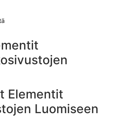
tä
ementit
kosivustojen
t Elementit
ustojen Luomiseen