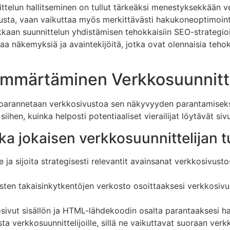
ittelun hallitseminen on tullut tärkeäksi menestyksekkään v
ta, vaan vaikuttaa myös merkittävästi hakukoneoptimointiin
kaan suunnittelun yhdistämisen tehokkaisiin SEO-strategio
joaa näkemyksiä ja avaintekijöitä, jotka ovat olennaisia teh
 Ymmärtäminen Verkkosuunnitt
 parannetaan verkkosivustoa sen näkyvyyden parantamiseksi
iihen, kuinka helposti potentiaaliset vierailijat löytävät siv
a jokaisen verkkosuunnittelijan tul
se ja sijoita strategisesti relevantit avainsanat verkkosivu
sten takaisinkytkentöjen verkosto osoittaaksesi verkkosivu
osivut sisällön ja HTML-lähdekoodin osalta parantaaksesi ha
a verkkosuunnittelijoille, sillä ne vaikuttavat suoraan ver