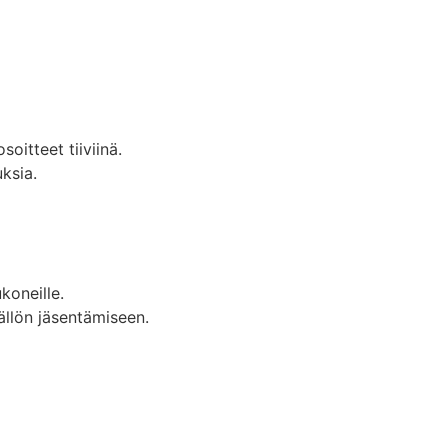
oitteet tiiviinä.
ksia.
koneille.
sällön jäsentämiseen.