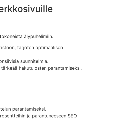
erkkosivuille
etokoneista älypuhelimiin.
istöön, tarjoten optimaalisen
nsiivisia suunnitelmia.
on tärkeää hakutulosten parantamiseksi.
ttelun parantamiseksi.
prosentteihin ja parantuneeseen SEO-