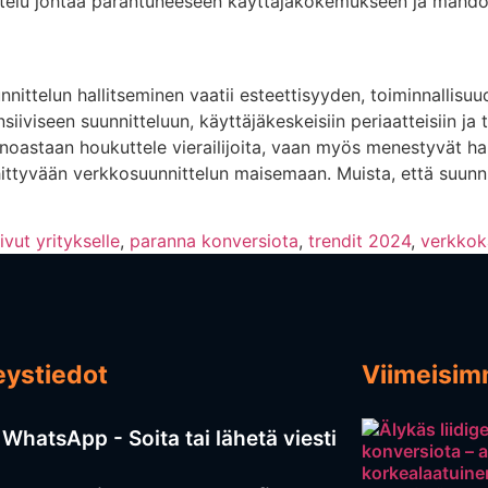
ttelu johtaa parantuneeseen käyttäjäkokemukseen ja mahdoll
ittelun hallitseminen vaatii esteettisyyden, toiminnallisu
iiviseen suunnitteluun, käyttäjäkeskeisiin periaatteisiin ja 
ainoastaan houkuttele vierailijoita, vaan myös menestyvät 
ittyvään verkkosuunnittelun maisemaan. Muista, että suunn
ivut yritykselle
,
paranna konversiota
,
trendit 2024
,
verkko
eystiedot
Viimeisimm
WhatsApp - Soita tai lähetä viesti