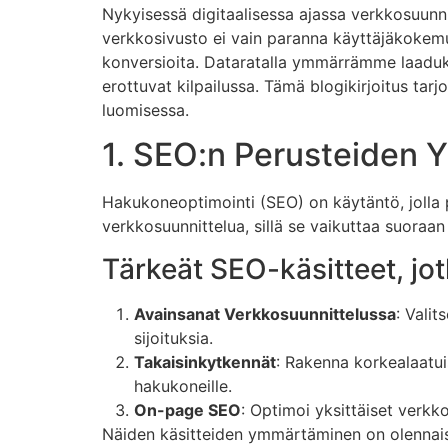
Nykyisessä digitaalisessa ajassa verkkosuunn
verkkosivusto ei vain paranna käyttäjäkokemus
konversioita. Dataratalla ymmärrämme laaduk
erottuvat kilpailussa. Tämä blogikirjoitus tar
luomisessa.
1. SEO:n Perusteiden
Hakukoneoptimointi (SEO) on käytäntö, jolla
verkkosuunnittelua, sillä se vaikuttaa suoraan s
Tärkeät SEO-käsitteet, jotk
Avainsanat Verkkosuunnittelussa
: Valit
sijoituksia.
Takaisinkytkennät
: Rakenna korkealaatui
hakukoneille.
On-page SEO
: Optimoi yksittäiset verkk
Näiden käsitteiden ymmärtäminen on olennaist