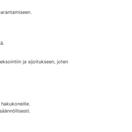
parantamiseen.
ä.
eksointiin ja sijoitukseen, joten
a hakukoneille.
äännöllisesti.