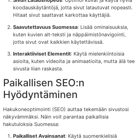
Sivun Latausnopeus
: Optimoi kuvat ja käytä hyviä
koodauskäytäntöjä, jotta sivut latautuvat nopeasti.
Hitaat sivut saattavat karkottaa käyttäjiä.
Saavutettavuus Suomessa
: Lisää ominaisuuksia,
kuten kuvien alt-teksti ja näppäimistönavigointi,
jotta sivut ovat kaikkien käytettävissä.
Interaktiiviset Elementit
: Käytä mielenkiintoisia
asioita, kuten videoita ja animaatioita, mutta älä tee
sivusta liian raskasta.
Paikallisen SEO:n
Hyödyntäminen
Hakukoneoptimointi (SEO) auttaa tekemään sivustosi
näkyvämmäksi. Näin voit parantaa paikallisia
hakutuloksia Suomessa:
Paikalliset Avainsanat
: Käytä suomenkielisiä