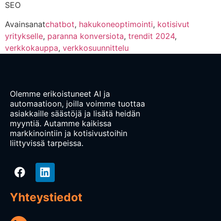
SEO
Avainsanat
chatbot
,
hakukoneoptimointi
,
kotisivut
yritykselle
,
paranna konversiota
,
trendit 2024
,
verkkokauppa
,
verkkosuunnittelu
Olemme erikoistuneet AI ja
automaatioon, joilla voimme tuottaa
asiakkaille säästöjä ja lisätä heidän
myyntiä. Autamme kaikissa
markkinointiin ja kotisivustoihin
liittyvissä tarpeissa.
Yhteystiedot