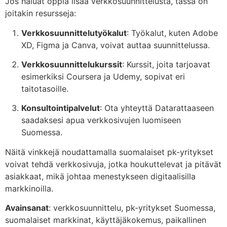
Jos haluat oppia lisää verkkosuunnittelusta, tässä on
joitakin resursseja:
Verkkosuunnittelutyökalut
: Työkalut, kuten Adobe
XD, Figma ja Canva, voivat auttaa suunnittelussa.
Verkkosuunnittelukurssit
: Kurssit, joita tarjoavat
esimerkiksi Coursera ja Udemy, sopivat eri
taitotasoille.
Konsultointipalvelut
: Ota yhteyttä Datarattaaseen
saadaksesi apua verkkosivujen luomiseen
Suomessa.
Näitä vinkkejä noudattamalla suomalaiset pk-yritykset
voivat tehdä verkkosivuja, jotka houkuttelevat ja pitävät
asiakkaat, mikä johtaa menestykseen digitaalisilla
markkinoilla.
Avainsanat
: verkkosuunnittelu, pk-yritykset Suomessa,
suomalaiset markkinat, käyttäjäkokemus, paikallinen