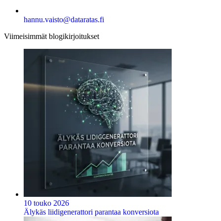
hannu.vaisto@dataratas.fi
Viimeisimmät blogikirjoitukset
10 touko 2026
Älykäs liidigenerattori parantaa konversiota