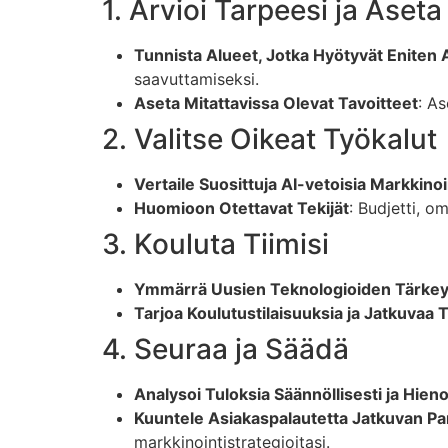
1. Arvioi Tarpeesi ja Aseta
Tunnista Alueet, Jotka Hyötyvät Eniten
saavuttamiseksi.
Aseta Mitattavissa Olevat Tavoitteet
: A
2. Valitse Oikeat Työkalut
Vertaile Suosittuja AI-vetoisia Markkinoi
Huomioon Otettavat Tekijät
: Budjetti, o
3. Kouluta Tiimisi
Ymmärrä Uusien Teknologioiden Tärke
Tarjoa Koulutustilaisuuksia ja Jatkuvaa 
4. Seuraa ja Säädä
Analysoi Tuloksia Säännöllisesti ja Hien
Kuuntele Asiakaspalautetta Jatkuvan P
markkinointistrategioitasi.