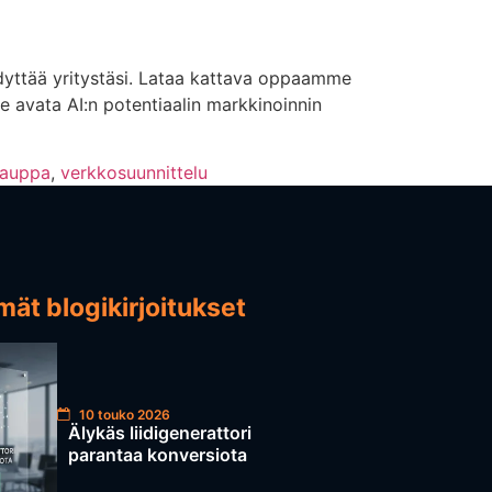
dyttää yritystäsi. Lataa kattava oppaamme
 avata AI:n potentiaalin markkinoinnin
kauppa
,
verkkosuunnittelu
ät blogikirjoitukset
10 touko 2026
Älykäs liidigenerattori
parantaa konversiota