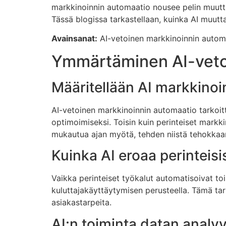
markkinoinnin automaatio nousee pelin muutta
Tässä blogissa tarkastellaan, kuinka AI muutt
Avainsanat:
AI-vetoinen markkinoinnin automaa
Ymmärtäminen AI-veto
Määritellään AI markkinoi
AI-vetoinen markkinoinnin automaatio tarkoit
optimoimiseksi. Toisin kuin perinteiset markki
mukautua ajan myötä, tehden niistä tehokkaa
Kuinka AI eroaa perinteis
Vaikka perinteiset työkalut automatisoivat toi
kuluttajakäyttäytymisen perusteella. Tämä tar
asiakastarpeita.
AI:n toiminta datan analy