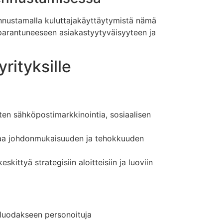
 Ennustamalla kuluttajakäyttäytymistä nämä
 parantuneeseen asiakastyytyväisyyteen ja
rityksille
uten sähköpostimarkkinointia, sosiaalisen
staa johdonmukaisuuden ja tehokkuuden
eskittyä strategisiin aloitteisiin ja luoviin
 luodakseen personoituja