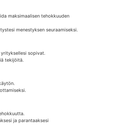
soida maksimaalisen tehokkuuden
ritystesi menestyksen seuraamiseksi.
 yrityksellesi sopivat.
ä tekijöitä.
 käytön.
ottamiseksi.
tehokkuutta.
äksesi ja parantaaksesi