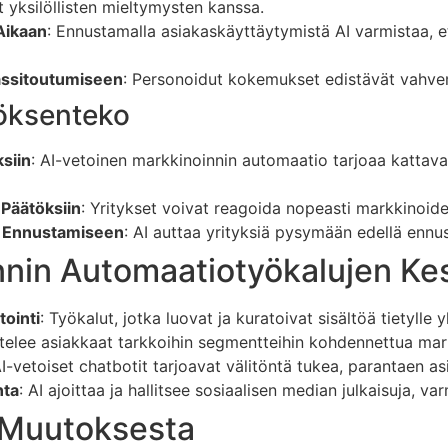
 yksilöllisten mieltymysten kanssa.
Aikaan
: Ennustamalla asiakaskäyttäytymistä AI varmistaa, ett
assitoutumiseen
: Personoidut kokemukset edistävät vahvemp
töksenteko
ksiin
: AI-vetoinen markkinoinnin automaatio tarjoaa kattavan
 Päätöksiin
: Yritykset voivat reagoida nopeasti markkinoide
n Ennustamiseen
: AI auttaa yrityksiä pysymään edellä ennus
nnin Automaatiotyökalujen Ke
tointi
: Työkalut, jotka luovat ja kuratoivat sisältöä tietylle yl
ittelee asiakkaat tarkkoihin segmentteihin kohdennettua mar
AI-vetoiset chatbotit tarjoavat välitöntä tukea, parantaen 
nta
: AI ajoittaa ja hallitsee sosiaalisen median julkaisuja,
ä Muutoksesta