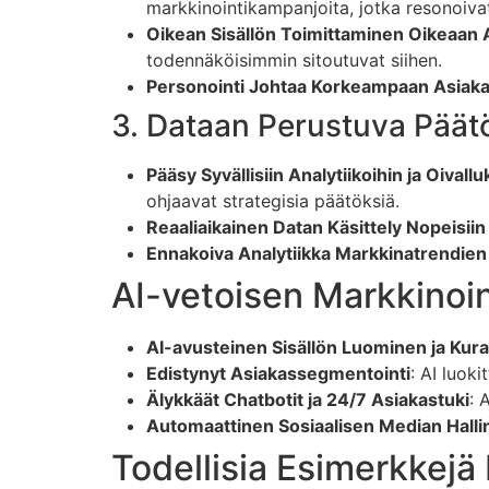
markkinointikampanjoita, jotka resonoivat
Oikean Sisällön Toimittaminen Oikeaan 
todennäköisimmin sitoutuvat siihen.
Personointi Johtaa Korkeampaan Asiak
3. Dataan Perustuva Pää
Pääsy Syvällisiin Analytiikoihin ja Oivallu
ohjaavat strategisia päätöksiä.
Reaaliaikainen Datan Käsittely Nopeisiin
Ennakoiva Analytiikka Markkinatrendie
AI-vetoisen Markkinoi
AI-avusteinen Sisällön Luominen ja Kura
Edistynyt Asiakassegmentointi
: AI luok
Älykkäät Chatbotit ja 24/7 Asiakastuki
: 
Automaattinen Sosiaalisen Median Halli
Todellisia Esimerkkej