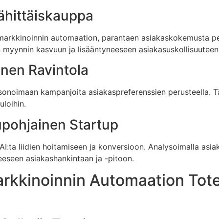
ähittäiskauppa
en markkinoinnin automaation, parantaen asiakaskokemusta p
 myynnin kasvuun ja lisääntyneeseen asiakasuskollisuuteen
inen Ravintola
sonoimaan kampanjoita asiakaspreferenssien perusteella. Täm
uloihin.
upohjainen Startup
 AI:ta liidien hoitamiseen ja konversioon. Analysoimalla as
eeseen asiakashankintaan ja -pitoon.
arkkinoinnin Automaation Tot