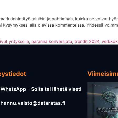
arkkinointityökaluihin ja pohtimaan, kuinka ne voivat hyö
tai kysymyksesi alla olevissa kommenteissa. Yhdessä voimme
ivut yritykselle
,
paranna konversiota
,
trendit 2024
,
verkko
eystiedot
Viimeisimm
WhatsApp - Soita tai lähetä viesti
hannu.vaisto@dataratas.fi