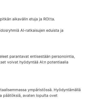
itkän aikavälin etuja ja ROI:ta.
sidosryhmiä AI-ratkaisujen eduista ja
eleet parantavat entisestään personointia,
set voivat hyödyntää AI:n potentiaalia
igitaalisemmassa ympäristössä. Hyödyntämällä
a päätöksiä, avaten lopulta ovet