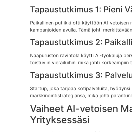
Tapaustutkimus 1: Pieni V
Paikallinen putiikki otti käyttöön AI-vetois
kampanjoiden avulla. Tämä johti merkittävään
Tapaustutkimus 2: Paikall
Naapuruston ravintola käytti AI-työkaluja per
toistuviin vierailuihin, mikä johti korkeampiin t
Tapaustutkimus 3: Palvel
Startup, joka tarjoaa kotipalveluita, hyödynsi
markkinointistrategiansa, mikä johti parantun
Vaiheet AI-vetoisen M
Yrityksessäsi