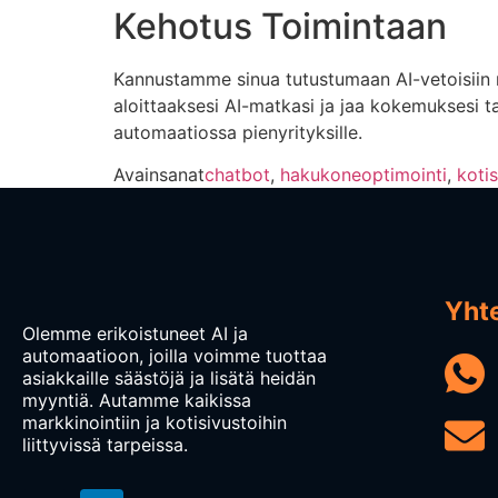
Kehotus Toimintaan
Kannustamme sinua tutustumaan AI-vetoisiin m
aloittaaksesi AI-matkasi ja jaa kokemuksesi 
automaatiossa pienyrityksille.
Avainsanat
chatbot
,
hakukoneoptimointi
,
kotis
Yht
Olemme erikoistuneet AI ja
automaatioon, joilla voimme tuottaa
asiakkaille säästöjä ja lisätä heidän
myyntiä. Autamme kaikissa
markkinointiin ja kotisivustoihin
liittyvissä tarpeissa.