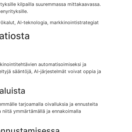
yksille kilpailla suuremmassa mittakaavassa.
nyrityksille.
kalut, AI-teknologia, markkinointistrategiat
atiosta
inointitehtävien automatisoimiseksi ja
tyjä sääntöjä, AI-järjestelmät voivat oppia ja
aluista
emmälle tarjoamalla oivalluksia ja ennusteita
aa niitä ymmärtämällä ja ennakoimalla
 ennustamisessa