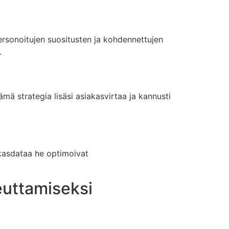
ersonoitujen suositusten ja kohdennettujen
.
ä strategia lisäsi asiakasvirtaa ja kannusti
iakasdataa he optimoivat
euttamiseksi