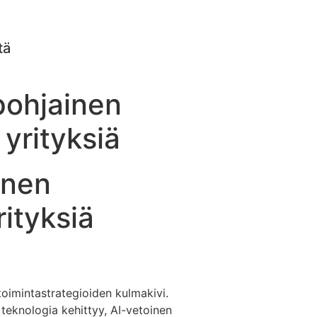
tä
pohjainen
yrityksiä
inen
ityksiä
oimintastrategioiden kulmakivi.
 teknologia kehittyy, AI-vetoinen