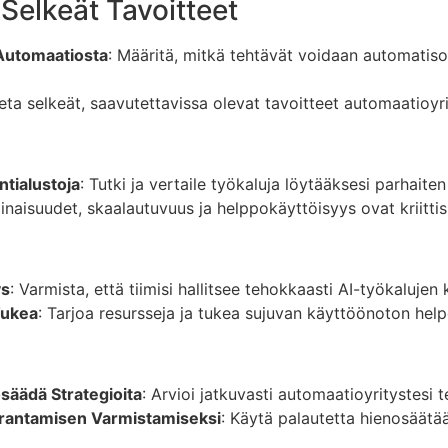
 Selkeät Tavoitteet
 Automaatiosta
: Määritä, mitkä tehtävät voidaan automati
seta selkeät, saavutettavissa olevat tavoitteet automaatioy
ntialustoja
: Tutki ja vertaile työkaluja löytääksesi parhaiten
minaisuudet, skaalautuvuus ja helppokäyttöisyys ovat kriittisi
ys
: Varmista, että tiimisi hallitsee tehokkaasti AI-työkalujen
Tukea
: Tarjoa resursseja ja tukea sujuvan käyttöönoton help
osäädä Strategioita
: Arvioi jatkuvasti automaatioyritystesi 
arantamisen Varmistamiseksi
: Käytä palautetta hienosäätä