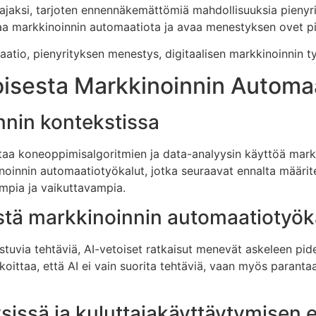
jaksi, tarjoten ennennäkemättömiä mahdollisuuksia pienyrit
aa markkinoinnin automaatiota ja avaa menestyksen ovet pie
tio, pienyrityksen menestys, digitaalisen markkinoinnin työ
isesta Markkinoinnin Automa
nnin kontekstissa
taa koneoppimisalgoritmien ja data-analyysin käyttöä markk
noinnin automaatiotyökalut, jotka seuraavat ennalta määritel
mpia ja vaikuttavampia.
istä markkinoinnin automaatiotyök
stuvia tehtäviä, AI-vetoiset ratkaisut menevät askeleen pid
koittaa, että AI ei vain suorita tehtäviä, vaan myös parant
ysissä ja kuluttajakäyttäytymisen