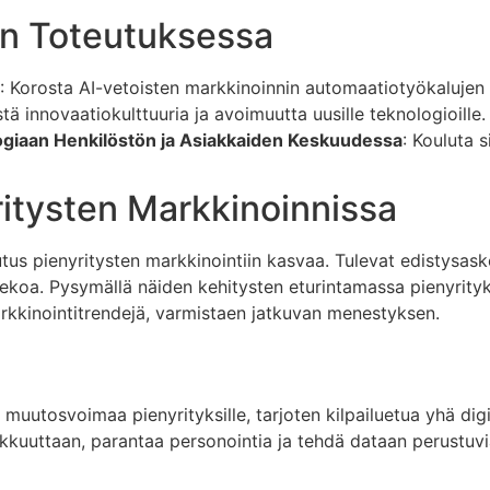
en Toteutuksessa
: Korosta AI-vetoisten markkinoinnin automaatiotyökalujen p
stä innovaatiokulttuuria ja avoimuutta uusille teknologioille.
giaan Henkilöstön ja Asiakkaiden Keskuudessa
: Kouluta 
ritysten Markkinoinnissa
utus pienyritysten markkinointiin kasvaa. Tulevat edistysask
koa. Pysymällä näiden kehitysten eturintamassa pienyrityk
rkkinointitrendejä, varmistaen jatkuvan menestyksen.
 muutosvoimaa pienyrityksille, tarjoten kilpailuetua yhä d
okkuuttaan, parantaa personointia ja tehdä dataan perustuvi