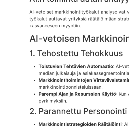
AI-vetoiset markkinointityökalut analysoivat 
työkalut auttavat yrityksiä räätälöimään stra
kasvaneeseen myyntiin.
AI-vetoisen Markkinoin
1. Tehostettu Tehokkuus
Toistuvien Tehtävien Automaatio
: AI-ve
median julkaisuja ja asiakassegmentointia
Markkinointitoimintojen Virtaviivaistam
markkinointiponnisteluissaan.
Parempi Ajan ja Resurssien Käyttö
: Kun 
pyrkimyksiin.
2. Parannettu Personointi
Markkinointistrategioiden Räätälöinti
: A