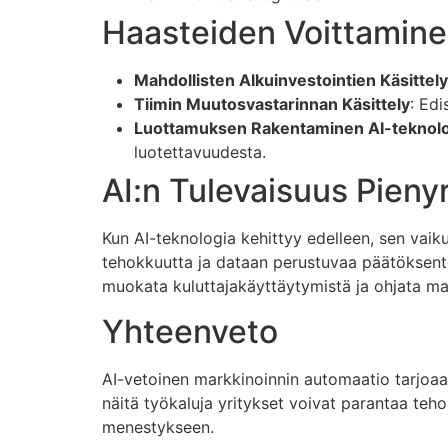
Haasteiden Voittamin
Mahdollisten Alkuinvestointien Käsittely
Tiimin Muutosvastarinnan Käsittely
: Edi
Luottamuksen Rakentaminen AI-teknolo
luotettavuudesta.
AI:n Tulevaisuus Pieny
Kun AI-teknologia kehittyy edelleen, sen vaik
tehokkuutta ja dataan perustuvaa päätöksente
muokata kuluttajakäyttäytymistä ja ohjata ma
Yhteenveto
AI-vetoinen markkinoinnin automaatio tarjoaa
näitä työkaluja yritykset voivat parantaa teh
menestykseen.