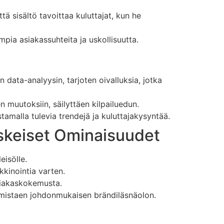
ä sisältö tavoittaa kuluttajat, kun he
ia asiakassuhteita ja uskollisuutta.
 data-analyysin, tarjoten oivalluksia, jotka
n muutoksiin, säilyttäen kilpailuedun.
tamalla tulevia trendejä ja kuluttajakysyntää.
skeiset Ominaisuudet
eisölle.
kkinointia varten.
asiakaskokemusta.
 varmistaen johdonmukaisen brändiläsnäolon.