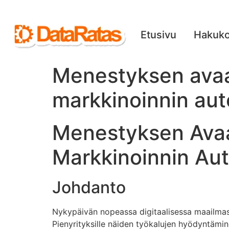
Etusivu
Hakuko
Menestyksen avaa
markkinoinnin aut
Menestyksen Avaa
Markkinoinnin Aut
Johdanto
Nykypäivän nopeassa digitaalisessa maailmass
Pienyrityksille näiden työkalujen hyödyntämin