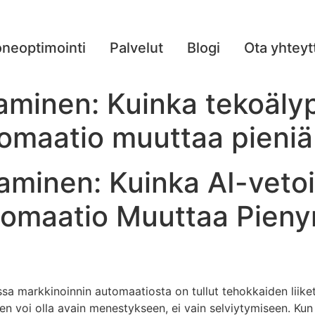
neoptimointi
Palvelut
Blogi
Ota yhteyt
minen: Kuinka tekoäly
omaatio muuttaa pieniä 
minen: Kuinka AI-veto
omaatio Muuttaa Pienyr
a markkinoinnin automaatiosta on tullut tehokkaiden liiket
en voi olla avain menestykseen, ei vain selviytymiseen. Kun