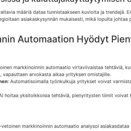
valtavia määriä dataa tunnistaakseen kuvioita ja trendejä.
tegioitaan asiakaskysynnän mukaisesti, mikä lopulta johtaa
nin Automaation Hyödyt Pieny
toinen markkinoinnin automaatio virtaviivaistaa tehtäviä, k
, vapauttaen arvokasta aikaa yrityksen omistajille.
inen
: Automatisoimalla työnkulkuja yritykset voivat varmi
AI hoitaa yksitoikkoisia tehtäviä, pienyritysten tiimit voivat k
I-vetoinen markkinoinnin automaatio analysoi asiakasdataa