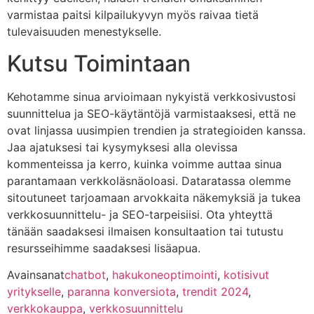
varmistaa paitsi kilpailukyvyn myös raivaa tietä
tulevaisuuden menestykselle.
Kutsu Toimintaan
Kehotamme sinua arvioimaan nykyistä verkkosivustosi
suunnittelua ja SEO-käytäntöjä varmistaaksesi, että ne
ovat linjassa uusimpien trendien ja strategioiden kanssa.
Jaa ajatuksesi tai kysymyksesi alla olevissa
kommenteissa ja kerro, kuinka voimme auttaa sinua
parantamaan verkkoläsnäoloasi. Dataratassa olemme
sitoutuneet tarjoamaan arvokkaita näkemyksiä ja tukea
verkkosuunnittelu- ja SEO-tarpeisiisi. Ota yhteyttä
tänään saadaksesi ilmaisen konsultaation tai tutustu
resursseihimme saadaksesi lisäapua.
Avainsanat
chatbot
,
hakukoneoptimointi
,
kotisivut
yritykselle
,
paranna konversiota
,
trendit 2024
,
verkkokauppa
,
verkkosuunnittelu