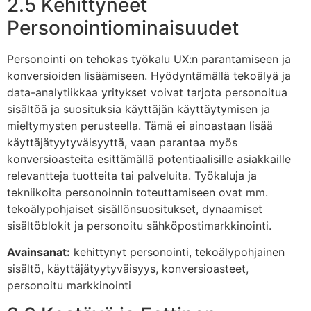
2.5 Kehittyneet
Personointiominaisuudet
Personointi on tehokas työkalu UX:n parantamiseen ja
konversioiden lisäämiseen. Hyödyntämällä tekoälyä ja
data-analytiikkaa yritykset voivat tarjota personoitua
sisältöä ja suosituksia käyttäjän käyttäytymisen ja
mieltymysten perusteella. Tämä ei ainoastaan lisää
käyttäjätyytyväisyyttä, vaan parantaa myös
konversioasteita esittämällä potentiaalisille asiakkaille
relevantteja tuotteita tai palveluita. Työkaluja ja
tekniikoita personoinnin toteuttamiseen ovat mm.
tekoälypohjaiset sisällönsuositukset, dynaamiset
sisältöblokit ja personoitu sähköpostimarkkinointi.
Avainsanat:
kehittynyt personointi, tekoälypohjainen
sisältö, käyttäjätyytyväisyys, konversioasteet,
personoitu markkinointi