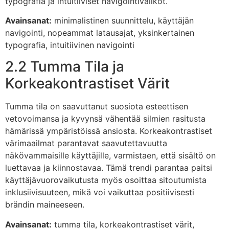
typografia ja intuitiiviset navigointivalikot.
Avainsanat:
minimalistinen suunnittelu, käyttäjän
navigointi, nopeammat latausajat, yksinkertainen
typografia, intuitiivinen navigointi
2.2 Tumma Tila ja
Korkeakontrastiset Värit
Tumma tila on saavuttanut suosiota esteettisen
vetovoimansa ja kyvynsä vähentää silmien rasitusta
hämärissä ympäristöissä ansiosta. Korkeakontrastiset
värimaailmat parantavat saavutettavuutta
näkövammaisille käyttäjille, varmistaen, että sisältö on
luettavaa ja kiinnostavaa. Tämä trendi parantaa paitsi
käyttäjävuorovaikutusta myös osoittaa sitoutumista
inklusiivisuuteen, mikä voi vaikuttaa positiivisesti
brändin maineeseen.
Avainsanat:
tumma tila, korkeakontrastiset värit,