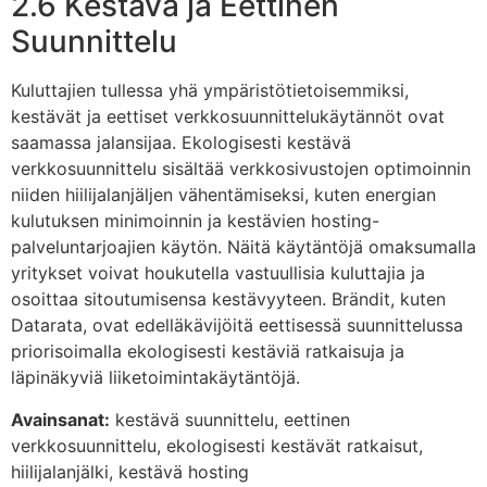
2.6 Kestävä ja Eettinen
Suunnittelu
Kuluttajien tullessa yhä ympäristötietoisemmiksi,
kestävät ja eettiset verkkosuunnittelukäytännöt ovat
saamassa jalansijaa. Ekologisesti kestävä
verkkosuunnittelu sisältää verkkosivustojen optimoinnin
niiden hiilijalanjäljen vähentämiseksi, kuten energian
kulutuksen minimoinnin ja kestävien hosting-
palveluntarjoajien käytön. Näitä käytäntöjä omaksumalla
yritykset voivat houkutella vastuullisia kuluttajia ja
osoittaa sitoutumisensa kestävyyteen. Brändit, kuten
Datarata, ovat edelläkävijöitä eettisessä suunnittelussa
priorisoimalla ekologisesti kestäviä ratkaisuja ja
läpinäkyviä liiketoimintakäytäntöjä.
Avainsanat:
kestävä suunnittelu, eettinen
verkkosuunnittelu, ekologisesti kestävät ratkaisut,
hiilijalanjälki, kestävä hosting