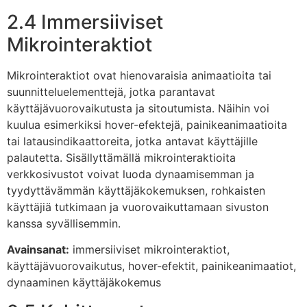
2.4 Immersiiviset
Mikrointeraktiot
Mikrointeraktiot ovat hienovaraisia animaatioita tai
suunnitteluelementtejä, jotka parantavat
käyttäjävuorovaikutusta ja sitoutumista. Näihin voi
kuulua esimerkiksi hover-efektejä, painikeanimaatioita
tai latausindikaattoreita, jotka antavat käyttäjille
palautetta. Sisällyttämällä mikrointeraktioita
verkkosivustot voivat luoda dynaamisemman ja
tyydyttävämmän käyttäjäkokemuksen, rohkaisten
käyttäjiä tutkimaan ja vuorovaikuttamaan sivuston
kanssa syvällisemmin.
Avainsanat:
immersiiviset mikrointeraktiot,
käyttäjävuorovaikutus, hover-efektit, painikeanimaatiot,
dynaaminen käyttäjäkokemus