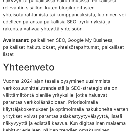
näkyvyyttä paikallisissa hakutuloksissa. Paikallisesti
relevantin sisällön, kuten blogikirjoitusten
yhteisötapahtumista tai kumppanuuksista, luominen voi
edelleen parantaa paikallisia SEO-pyrkimyksiä ja
rakentaa vahvaa yhteyttä yhteisöön.
Avainsanat:
paikallinen SEO, Google My Business,
paikalliset hakutulokset, yhteisötapahtumat, paikalliset
listat
Yhteenveto
Vuonna 2024 ajan tasalla pysyminen uusimmista
verkkosuunnittelutrendeistä ja SEO-strategioista on
välttämätöntä pienille yrityksille, jotka haluavat
parantaa verkkoläsnäoloaan. Priorisoimalla
käyttäjäkokemuksen ja optimoimalla hakukoneita varten
yritykset voivat parantaa asiakastyytyväisyyttä, lisätä
näkyvyyttä ja edistää kasvua. Kun digitaalinen maisema
kehittyy edelleen, näiden trendien omaksuminen