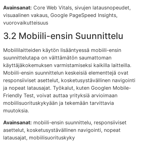
Avainsanat:
Core Web Vitals, sivujen latausnopeudet,
visuaalinen vakaus, Google PageSpeed Insights,
vuorovaikutteisuus
3.2 Mobiili-ensin Suunnittelu
Mobiililaitteiden käytön lisääntyessä mobiili-ensin
suunnittelutapa on välttämätön saumattoman
käyttäjäkokemuksen varmistamiseksi kaikilla laitteilla.
Mobiili-ensin suunnittelun keskeisiä elementtejä ovat
responsiiviset asettelut, kosketusystävällinen navigointi
ja nopeat latausajat. Työkalut, kuten Googlen Mobile-
Friendly Test, voivat auttaa yrityksiä arvioimaan
mobiilisuorituskykyään ja tekemään tarvittavia
muutoksia.
Avainsanat:
mobiili-ensin suunnittelu, responsiiviset
asettelut, kosketusystävällinen navigointi, nopeat
latausajat, mobiilisuorituskyky