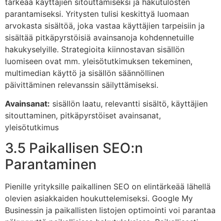
tärkeää käyttäjien sitouttamiseksi ja hakutulosten
parantamiseksi. Yritysten tulisi keskittyä luomaan
arvokasta sisältöä, joka vastaa käyttäjien tarpeisiin ja
sisältää pitkäpyrstöisiä avainsanoja kohdennetuille
hakukyselyille. Strategioita kiinnostavan sisällön
luomiseen ovat mm. yleisötutkimuksen tekeminen,
multimedian käyttö ja sisällön säännöllinen
päivittäminen relevanssin säilyttämiseksi.
Avainsanat:
sisällön laatu, relevantti sisältö, käyttäjien
sitouttaminen, pitkäpyrstöiset avainsanat,
yleisötutkimus
3.5 Paikallisen SEO:n
Parantaminen
Pienille yrityksille paikallinen SEO on elintärkeää lähellä
olevien asiakkaiden houkuttelemiseksi. Google My
Businessin ja paikallisten listojen optimointi voi parantaa