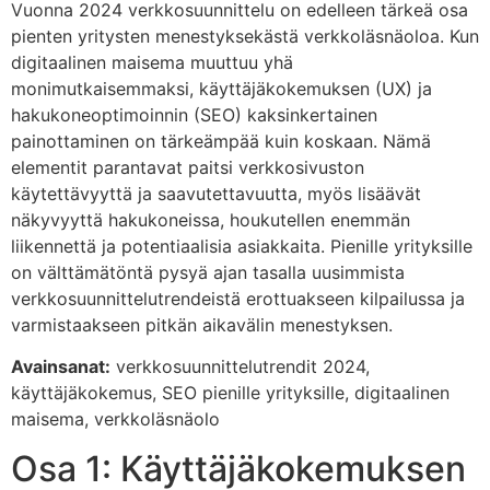
Vuonna 2024 verkkosuunnittelu on edelleen tärkeä osa
pienten yritysten menestyksekästä verkkoläsnäoloa. Kun
digitaalinen maisema muuttuu yhä
monimutkaisemmaksi, käyttäjäkokemuksen (UX) ja
hakukoneoptimoinnin (SEO) kaksinkertainen
painottaminen on tärkeämpää kuin koskaan. Nämä
elementit parantavat paitsi verkkosivuston
käytettävyyttä ja saavutettavuutta, myös lisäävät
näkyvyyttä hakukoneissa, houkutellen enemmän
liikennettä ja potentiaalisia asiakkaita. Pienille yrityksille
on välttämätöntä pysyä ajan tasalla uusimmista
verkkosuunnittelutrendeistä erottuakseen kilpailussa ja
varmistaakseen pitkän aikavälin menestyksen.
Avainsanat:
verkkosuunnittelutrendit 2024,
käyttäjäkokemus, SEO pienille yrityksille, digitaalinen
maisema, verkkoläsnäolo
Osa 1: Käyttäjäkokemuksen