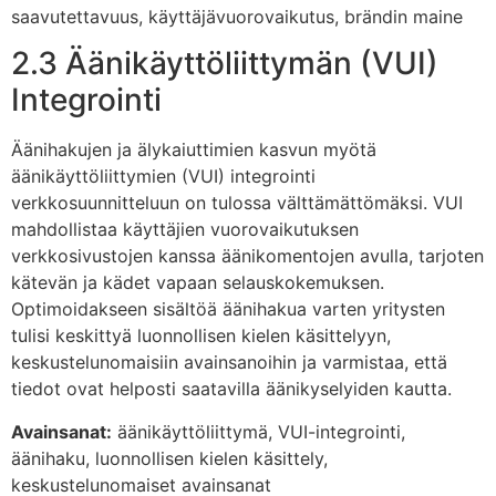
saavutettavuus, käyttäjävuorovaikutus, brändin maine
2.3 Äänikäyttöliittymän (VUI)
Integrointi
Äänihakujen ja älykaiuttimien kasvun myötä
äänikäyttöliittymien (VUI) integrointi
verkkosuunnitteluun on tulossa välttämättömäksi. VUI
mahdollistaa käyttäjien vuorovaikutuksen
verkkosivustojen kanssa äänikomentojen avulla, tarjoten
kätevän ja kädet vapaan selauskokemuksen.
Optimoidakseen sisältöä äänihakua varten yritysten
tulisi keskittyä luonnollisen kielen käsittelyyn,
keskustelunomaisiin avainsanoihin ja varmistaa, että
tiedot ovat helposti saatavilla äänikyselyiden kautta.
Avainsanat:
äänikäyttöliittymä, VUI-integrointi,
äänihaku, luonnollisen kielen käsittely,
keskustelunomaiset avainsanat