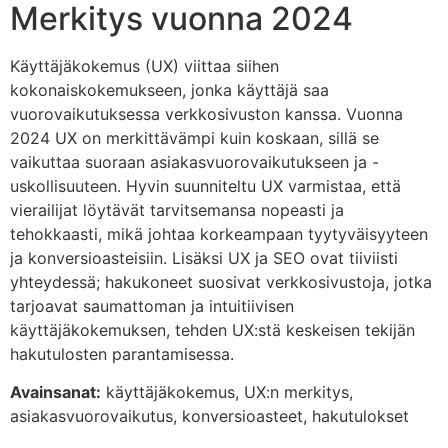
Merkitys vuonna 2024
Käyttäjäkokemus (UX) viittaa siihen
kokonaiskokemukseen, jonka käyttäjä saa
vuorovaikutuksessa verkkosivuston kanssa. Vuonna
2024 UX on merkittävämpi kuin koskaan, sillä se
vaikuttaa suoraan asiakasvuorovaikutukseen ja -
uskollisuuteen. Hyvin suunniteltu UX varmistaa, että
vierailijat löytävät tarvitsemansa nopeasti ja
tehokkaasti, mikä johtaa korkeampaan tyytyväisyyteen
ja konversioasteisiin. Lisäksi UX ja SEO ovat tiiviisti
yhteydessä; hakukoneet suosivat verkkosivustoja, jotka
tarjoavat saumattoman ja intuitiivisen
käyttäjäkokemuksen, tehden UX:stä keskeisen tekijän
hakutulosten parantamisessa.
Avainsanat:
käyttäjäkokemus, UX:n merkitys,
asiakasvuorovaikutus, konversioasteet, hakutulokset