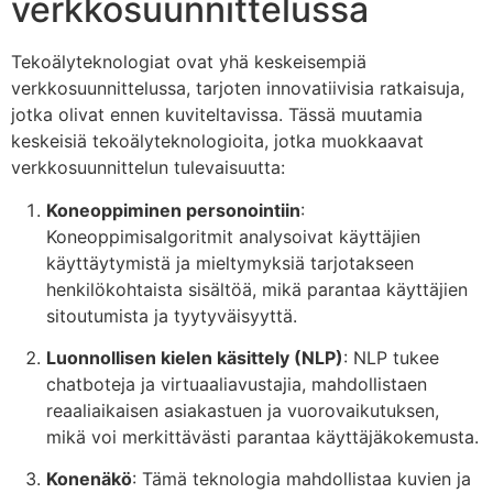
verkkosuunnittelussa
Tekoälyteknologiat ovat yhä keskeisempiä
verkkosuunnittelussa, tarjoten innovatiivisia ratkaisuja,
jotka olivat ennen kuviteltavissa. Tässä muutamia
keskeisiä tekoälyteknologioita, jotka muokkaavat
verkkosuunnittelun tulevaisuutta:
Koneoppiminen personointiin
:
Koneoppimisalgoritmit analysoivat käyttäjien
käyttäytymistä ja mieltymyksiä tarjotakseen
henkilökohtaista sisältöä, mikä parantaa käyttäjien
sitoutumista ja tyytyväisyyttä.
Luonnollisen kielen käsittely (NLP)
: NLP tukee
chatboteja ja virtuaaliavustajia, mahdollistaen
reaaliaikaisen asiakastuen ja vuorovaikutuksen,
mikä voi merkittävästi parantaa käyttäjäkokemusta.
Konenäkö
: Tämä teknologia mahdollistaa kuvien ja