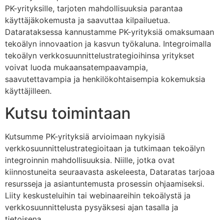
PK-yrityksille, tarjoten mahdollisuuksia parantaa
käyttäjäkokemusta ja saavuttaa kilpailuetua.
Datarataksessa kannustamme PK-yrityksiä omaksumaan
tekoälyn innovaation ja kasvun työkaluna. Integroimalla
tekoälyn verkkosuunnittelustrategioihinsa yritykset
voivat luoda mukaansatempaavampia,
saavutettavampia ja henkilökohtaisempia kokemuksia
käyttäjilleen.
Kutsu toimintaan
Kutsumme PK-yrityksiä arvioimaan nykyisiä
verkkosuunnittelustrategioitaan ja tutkimaan tekoälyn
integroinnin mahdollisuuksia. Niille, jotka ovat
kiinnostuneita seuraavasta askeleesta, Dataratas tarjoaa
resursseja ja asiantuntemusta prosessin ohjaamiseksi.
Liity keskusteluihin tai webinaareihin tekoälystä ja
verkkosuunnittelusta pysyäksesi ajan tasalla ja
tietoisena.