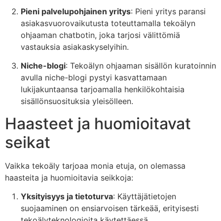
Pieni palvelupohjainen yritys
: Pieni yritys paransi
asiakasvuorovaikutusta toteuttamalla tekoälyn
ohjaaman chatbotin, joka tarjosi välittömiä
vastauksia asiakaskyselyihin.
Niche-blogi
: Tekoälyn ohjaaman sisällön kuratoinnin
avulla niche-blogi pystyi kasvattamaan
lukijakuntaansa tarjoamalla henkilökohtaisia
sisällönsuosituksia yleisölleen.
Haasteet ja huomioitavat
seikat
Vaikka tekoäly tarjoaa monia etuja, on olemassa
haasteita ja huomioitavia seikkoja:
Yksityisyys ja tietoturva
: Käyttäjätietojen
suojaaminen on ensiarvoisen tärkeää, erityisesti
tekoälyteknologioita käytettäessä.