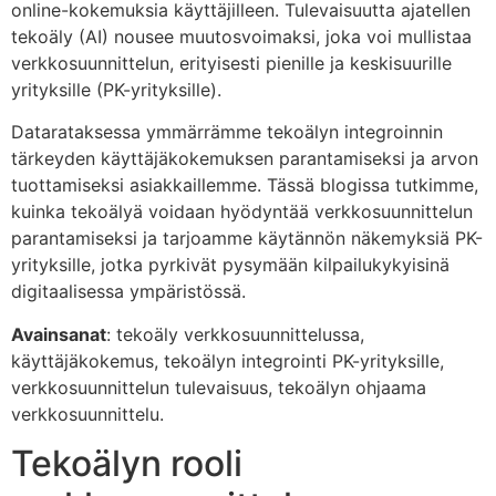
online-kokemuksia käyttäjilleen. Tulevaisuutta ajatellen
tekoäly (AI) nousee muutosvoimaksi, joka voi mullistaa
verkkosuunnittelun, erityisesti pienille ja keskisuurille
yrityksille (PK-yrityksille).
Datarataksessa ymmärrämme tekoälyn integroinnin
tärkeyden käyttäjäkokemuksen parantamiseksi ja arvon
tuottamiseksi asiakkaillemme. Tässä blogissa tutkimme,
kuinka tekoälyä voidaan hyödyntää verkkosuunnittelun
parantamiseksi ja tarjoamme käytännön näkemyksiä PK-
yrityksille, jotka pyrkivät pysymään kilpailukykyisinä
digitaalisessa ympäristössä.
Avainsanat
: tekoäly verkkosuunnittelussa,
käyttäjäkokemus, tekoälyn integrointi PK-yrityksille,
verkkosuunnittelun tulevaisuus, tekoälyn ohjaama
verkkosuunnittelu.
Tekoälyn rooli