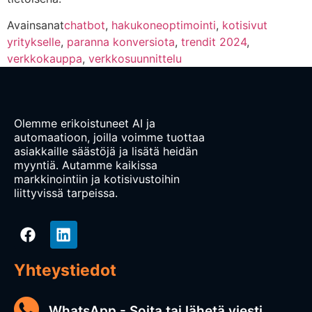
Avainsanat
chatbot
,
hakukoneoptimointi
,
kotisivut
yritykselle
,
paranna konversiota
,
trendit 2024
,
verkkokauppa
,
verkkosuunnittelu
Olemme erikoistuneet AI ja
automaatioon, joilla voimme tuottaa
asiakkaille säästöjä ja lisätä heidän
myyntiä. Autamme kaikissa
markkinointiin ja kotisivustoihin
liittyvissä tarpeissa.
Yhteystiedot
WhatsApp - Soita tai lähetä viesti