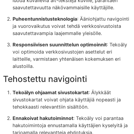
luoda kuvailevia alt-tekstejä kuville, parantaen
saavutettavuutta näkövammaisille käyttäjille.
Puheentunnistusteknologia
: Ääniohjattu navigointi
ja vuorovaikutus voivat tehdä verkkosivustoista
saavutettavampia laajemmalle yleisölle.
Responsiivisen suunnittelun optimoinnit
: Tekoäly
voi optimoida verkkosivustojen asettelut eri
laitteille, varmistaen yhtenäisen kokemuksen eri
alustoilla.
Tehostettu navigointi
Tekoälyn ohjaamat sivustokartat
: Älykkäät
sivustokartat voivat ohjata käyttäjiä nopeasti ja
tehokkaasti relevanttiin sisältöön.
Ennakoivat hakutoiminnot
: Tekoäly voi parantaa
hakutoimintoja ennustamalla käyttäjien kyselyitä ja
tarjoamalla relevantteja ehdotuksia.