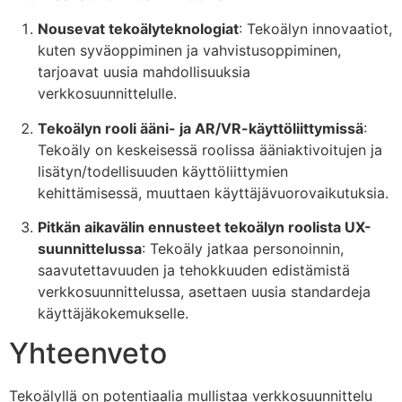
Nousevat tekoälyteknologiat
: Tekoälyn innovaatiot,
kuten syväoppiminen ja vahvistusoppiminen,
tarjoavat uusia mahdollisuuksia
verkkosuunnittelulle.
Tekoälyn rooli ääni- ja AR/VR-käyttöliittymissä
:
Tekoäly on keskeisessä roolissa ääniaktivoitujen ja
lisätyn/todellisuuden käyttöliittymien
kehittämisessä, muuttaen käyttäjävuorovaikutuksia.
Pitkän aikavälin ennusteet tekoälyn roolista UX-
suunnittelussa
: Tekoäly jatkaa personoinnin,
saavutettavuuden ja tehokkuuden edistämistä
verkkosuunnittelussa, asettaen uusia standardeja
käyttäjäkokemukselle.
Yhteenveto
Tekoälyllä on potentiaalia mullistaa verkkosuunnittelu