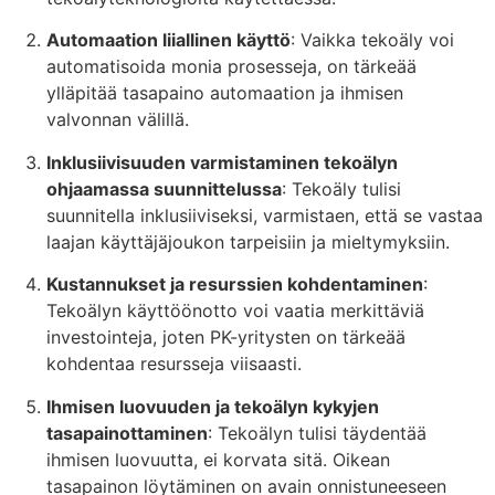
Automaation liiallinen käyttö
: Vaikka tekoäly voi
automatisoida monia prosesseja, on tärkeää
ylläpitää tasapaino automaation ja ihmisen
valvonnan välillä.
Inklusiivisuuden varmistaminen tekoälyn
ohjaamassa suunnittelussa
: Tekoäly tulisi
suunnitella inklusiiviseksi, varmistaen, että se vastaa
laajan käyttäjäjoukon tarpeisiin ja mieltymyksiin.
Kustannukset ja resurssien kohdentaminen
:
Tekoälyn käyttöönotto voi vaatia merkittäviä
investointeja, joten PK-yritysten on tärkeää
kohdentaa resursseja viisaasti.
Ihmisen luovuuden ja tekoälyn kykyjen
tasapainottaminen
: Tekoälyn tulisi täydentää
ihmisen luovuutta, ei korvata sitä. Oikean
tasapainon löytäminen on avain onnistuneeseen