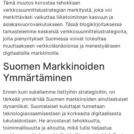
Tämä muutos korostaa tehokkaan
verkkosuunnittelustrategian merkitystä, joka voi
merkittävästi vaikuttaa liiketoiminnan kasvuun ja
asiakasvuorovaikutukseen. Tässä blogikirjoituksessa
tarkastelemme keskeisiä verkkosuunnittelustrategioita,
joita pienyritykset Suomessa voivat toteuttaa
muuttaakseen verkkoläsnäolonsa ja menestyäkseen
digitaalisilla markkinoilla.
Suomen Markkinoiden
Ymmärtäminen
Ennen kuin sukellamme tiettyihin strategioihin, on
tärkeää ymmärtää Suomen markkinoiden ainutlaatuiset
dynamiikat. Suomalaiset kuluttajat tunnetaan
teknologiaosaamisestaan ja korkeasta digitaalisesta
lukutaidostaan. He arvostavat tehokkuutta,
toiminnallisuutta ja aitoutta, mikä tulisi heijastua