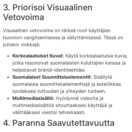
3. Priorisoi Visuaalinen
Vetovoima
Visuaalinen vetovoima on tärkeä rooli käyttäjien
huomion vangitsemisessa ja säilyttämisessä. Tässä on
joitakin vinkkejä:
Korkealaatuiset Kuvat:
Käytä korkealaatuisia kuvia,
jotka resonoivat suomalaisten kuluttajien kanssa ja
heijastavat brändi-identiteettiäsi.
Suomalaiset Suunnitteluelementit:
Sisällytä
suomalaisia suunnitteluelementtejä ja estetiikkaa
luodaksesi tuttuuden ja yhteyden tunteen.
Multimediasisältö:
Hyödynnä videoita ja
multimediasisältöä sitouttaaksesi käyttäjiä ja
välittääksesi viestisi tehokkaasti.
4. Paranna Saavutettavuutta