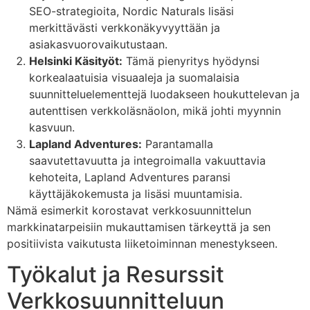
SEO-strategioita, Nordic Naturals lisäsi
merkittävästi verkkonäkyvyyttään ja
asiakasvuorovaikutustaan.
Helsinki Käsityöt:
Tämä pienyritys hyödynsi
korkealaatuisia visuaaleja ja suomalaisia
suunnitteluelementtejä luodakseen houkuttelevan ja
autenttisen verkkoläsnäolon, mikä johti myynnin
kasvuun.
Lapland Adventures:
Parantamalla
saavutettavuutta ja integroimalla vakuuttavia
kehoteita, Lapland Adventures paransi
käyttäjäkokemusta ja lisäsi muuntamisia.
Nämä esimerkit korostavat verkkosuunnittelun
markkinatarpeisiin mukauttamisen tärkeyttä ja sen
positiivista vaikutusta liiketoiminnan menestykseen.
Työkalut ja Resurssit
Verkkosuunnitteluun