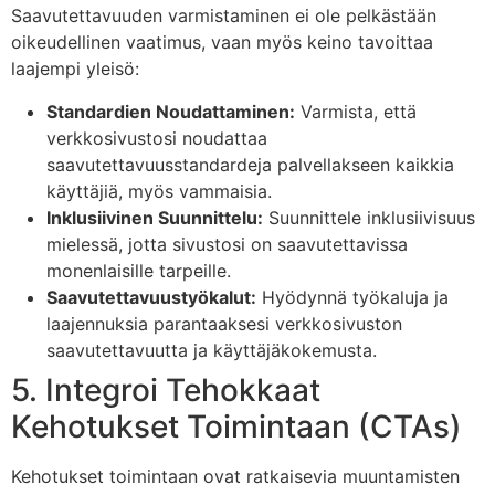
Saavutettavuuden varmistaminen ei ole pelkästään
oikeudellinen vaatimus, vaan myös keino tavoittaa
laajempi yleisö:
Standardien Noudattaminen:
Varmista, että
verkkosivustosi noudattaa
saavutettavuusstandardeja palvellakseen kaikkia
käyttäjiä, myös vammaisia.
Inklusiivinen Suunnittelu:
Suunnittele inklusiivisuus
mielessä, jotta sivustosi on saavutettavissa
monenlaisille tarpeille.
Saavutettavuustyökalut:
Hyödynnä työkaluja ja
laajennuksia parantaaksesi verkkosivuston
saavutettavuutta ja käyttäjäkokemusta.
5. Integroi Tehokkaat
Kehotukset Toimintaan (CTAs)
Kehotukset toimintaan ovat ratkaisevia muuntamisten