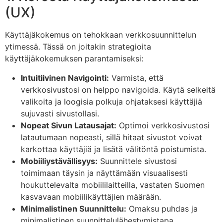
(UX)
Käyttäjäkokemus on tehokkaan verkkosuunnittelun
ytimessä. Tässä on joitakin strategioita
käyttäjäkokemuksen parantamiseksi:
Intuitiivinen Navigointi:
Varmista, että
verkkosivustosi on helppo navigoida. Käytä selkeitä
valikoita ja loogisia polkuja ohjataksesi käyttäjiä
sujuvasti sivustollasi.
Nopeat Sivun Latausajat:
Optimoi verkkosivustosi
latautumaan nopeasti, sillä hitaat sivustot voivat
karkottaa käyttäjiä ja lisätä välitöntä poistumista.
Mobiiliystävällisyys:
Suunnittele sivustosi
toimimaan täysin ja näyttämään visuaalisesti
houkuttelevalta mobiililaitteilla, vastaten Suomen
kasvavaan mobiilikäyttäjien määrään.
Minimalistinen Suunnittelu:
Omaksu puhdas ja
minimalistinen suunnittelulähestymistapa