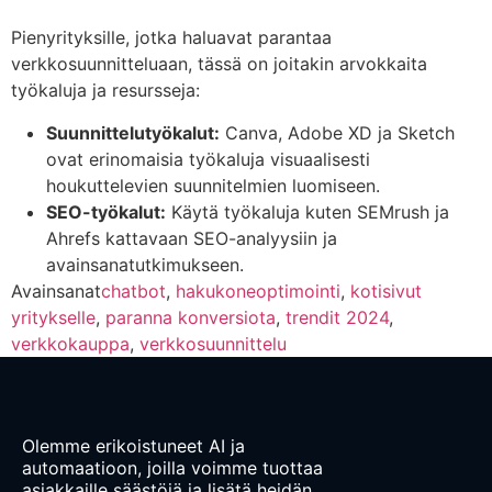
Pienyrityksille, jotka haluavat parantaa
verkkosuunnitteluaan, tässä on joitakin arvokkaita
työkaluja ja resursseja:
Suunnittelutyökalut:
Canva, Adobe XD ja Sketch
ovat erinomaisia työkaluja visuaalisesti
houkuttelevien suunnitelmien luomiseen.
SEO-työkalut:
Käytä työkaluja kuten SEMrush ja
Ahrefs kattavaan SEO-analyysiin ja
avainsanatutkimukseen.
Avainsanat
chatbot
,
hakukoneoptimointi
,
kotisivut
yritykselle
,
paranna konversiota
,
trendit 2024
,
verkkokauppa
,
verkkosuunnittelu
Olemme erikoistuneet AI ja
automaatioon, joilla voimme tuottaa
asiakkaille säästöjä ja lisätä heidän