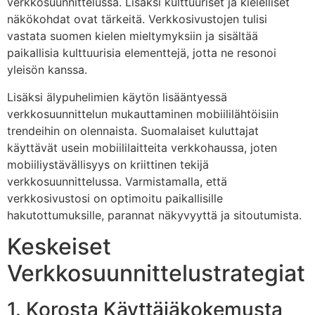
verkkosuunnittelussa. Lisäksi kulttuuriset ja kielelliset
näkökohdat ovat tärkeitä. Verkkosivustojen tulisi
vastata suomen kielen mieltymyksiin ja sisältää
paikallisia kulttuurisia elementtejä, jotta ne resonoi
yleisön kanssa.
Lisäksi älypuhelimien käytön lisääntyessä
verkkosuunnittelun mukauttaminen mobiililähtöisiin
trendeihin on olennaista. Suomalaiset kuluttajat
käyttävät usein mobiililaitteita verkkohaussa, joten
mobiiliystävällisyys on kriittinen tekijä
verkkosuunnittelussa. Varmistamalla, että
verkkosivustosi on optimoitu paikallisille
hakutottumuksille, parannat näkyvyyttä ja sitoutumista.
Keskeiset
Verkkosuunnittelustrategiat
1. Korosta Käyttäjäkokemusta