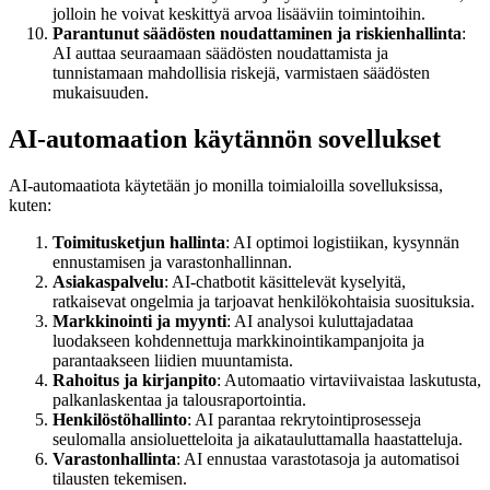
jolloin he voivat keskittyä arvoa lisääviin toimintoihin.
Parantunut säädösten noudattaminen ja riskienhallinta
:
AI auttaa seuraamaan säädösten noudattamista ja
tunnistamaan mahdollisia riskejä, varmistaen säädösten
mukaisuuden.
AI-automaation käytännön sovellukset
AI-automaatiota käytetään jo monilla toimialoilla sovelluksissa,
kuten:
Toimitusketjun hallinta
: AI optimoi logistiikan, kysynnän
ennustamisen ja varastonhallinnan.
Asiakaspalvelu
: AI-chatbotit käsittelevät kyselyitä,
ratkaisevat ongelmia ja tarjoavat henkilökohtaisia suosituksia.
Markkinointi ja myynti
: AI analysoi kuluttajadataa
luodakseen kohdennettuja markkinointikampanjoita ja
parantaakseen liidien muuntamista.
Rahoitus ja kirjanpito
: Automaatio virtaviivaistaa laskutusta,
palkanlaskentaa ja talousraportointia.
Henkilöstöhallinto
: AI parantaa rekrytointiprosesseja
seulomalla ansioluetteloita ja aikatauluttamalla haastatteluja.
Varastonhallinta
: AI ennustaa varastotasoja ja automatisoi
tilausten tekemisen.