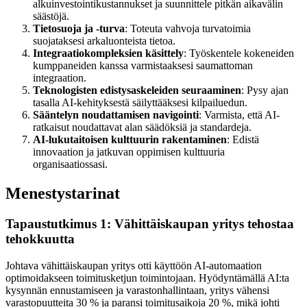
alkuinvestointikustannukset ja suunnittele pitkän aikavälin
säästöjä.
Tietosuoja ja -turva
: Toteuta vahvoja turvatoimia
suojataksesi arkaluonteista tietoa.
Integraatiokompleksien käsittely
: Työskentele kokeneiden
kumppaneiden kanssa varmistaaksesi saumattoman
integraation.
Teknologisten edistysaskeleiden seuraaminen
: Pysy ajan
tasalla AI-kehityksestä säilyttääksesi kilpailuedun.
Sääntelyn noudattamisen navigointi
: Varmista, että AI-
ratkaisut noudattavat alan säädöksiä ja standardeja.
AI-lukutaitoisen kulttuurin rakentaminen
: Edistä
innovaation ja jatkuvan oppimisen kulttuuria
organisaatiossasi.
Menestystarinat
Tapaustutkimus 1: Vähittäiskaupan yritys tehostaa
tehokkuutta
Johtava vähittäiskaupan yritys otti käyttöön AI-automaation
optimoidakseen toimitusketjun toimintojaan. Hyödyntämällä AI:ta
kysynnän ennustamiseen ja varastonhallintaan, yritys vähensi
varastopuutteita 30 % ja paransi toimitusaikoja 20 %, mikä johti