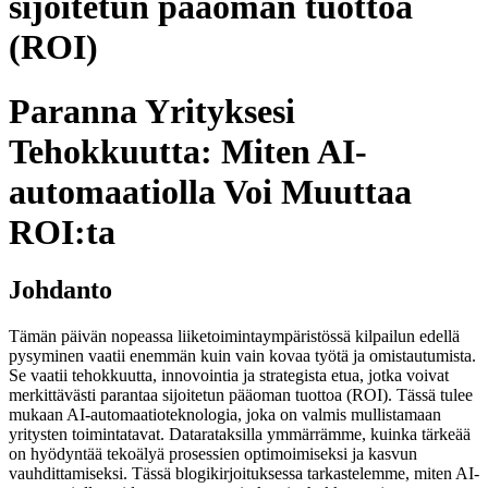
sijoitetun pääoman tuottoa
(ROI)
Paranna Yrityksesi
Tehokkuutta: Miten AI-
automaatiolla Voi Muuttaa
ROI:ta
Johdanto
Tämän päivän nopeassa liiketoimintaympäristössä kilpailun edellä
pysyminen vaatii enemmän kuin vain kovaa työtä ja omistautumista.
Se vaatii tehokkuutta, innovointia ja strategista etua, jotka voivat
merkittävästi parantaa sijoitetun pääoman tuottoa (ROI). Tässä tulee
mukaan AI-automaatioteknologia, joka on valmis mullistamaan
yritysten toimintatavat. Datarataksilla ymmärrämme, kuinka tärkeää
on hyödyntää tekoälyä prosessien optimoimiseksi ja kasvun
vauhdittamiseksi. Tässä blogikirjoituksessa tarkastelemme, miten AI-