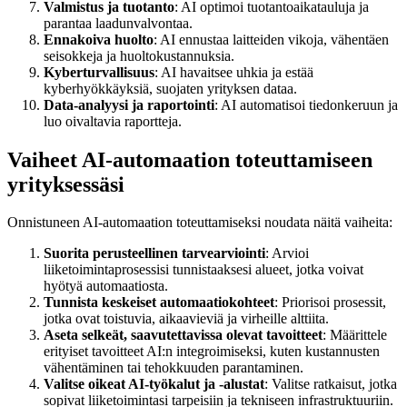
Valmistus ja tuotanto
: AI optimoi tuotantoaikatauluja ja
parantaa laadunvalvontaa.
Ennakoiva huolto
: AI ennustaa laitteiden vikoja, vähentäen
seisokkeja ja huoltokustannuksia.
Kyberturvallisuus
: AI havaitsee uhkia ja estää
kyberhyökkäyksiä, suojaten yrityksen dataa.
Data-analyysi ja raportointi
: AI automatisoi tiedonkeruun ja
luo oivaltavia raportteja.
Vaiheet AI-automaation toteuttamiseen
yrityksessäsi
Onnistuneen AI-automaation toteuttamiseksi noudata näitä vaiheita:
Suorita perusteellinen tarvearviointi
: Arvioi
liiketoimintaprosessisi tunnistaaksesi alueet, jotka voivat
hyötyä automaatiosta.
Tunnista keskeiset automaatiokohteet
: Priorisoi prosessit,
jotka ovat toistuvia, aikaavieviä ja virheille alttiita.
Aseta selkeät, saavutettavissa olevat tavoitteet
: Määrittele
erityiset tavoitteet AI:n integroimiseksi, kuten kustannusten
vähentäminen tai tehokkuuden parantaminen.
Valitse oikeat AI-työkalut ja -alustat
: Valitse ratkaisut, jotka
sopivat liiketoimintasi tarpeisiin ja tekniseen infrastruktuuriin.