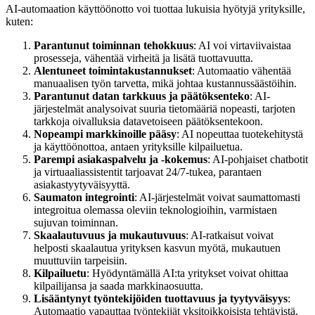
AI-automaation käyttöönotto voi tuottaa lukuisia hyötyjä yrityksille,
kuten:
Parantunut toiminnan tehokkuus
: AI voi virtaviivaistaa
prosesseja, vähentää virheitä ja lisätä tuottavuutta.
Alentuneet toimintakustannukset
: Automaatio vähentää
manuaalisen työn tarvetta, mikä johtaa kustannussäästöihin.
Parantunut datan tarkkuus ja päätöksenteko
: AI-
järjestelmät analysoivat suuria tietomääriä nopeasti, tarjoten
tarkkoja oivalluksia datavetoiseen päätöksentekoon.
Nopeampi markkinoille pääsy
: AI nopeuttaa tuotekehitystä
ja käyttöönottoa, antaen yrityksille kilpailuetua.
Parempi asiakaspalvelu ja -kokemus
: AI-pohjaiset chatbotit
ja virtuaaliassistentit tarjoavat 24/7-tukea, parantaen
asiakastyytyväisyyttä.
Saumaton integrointi
: AI-järjestelmät voivat saumattomasti
integroitua olemassa oleviin teknologioihin, varmistaen
sujuvan toiminnan.
Skaalautuvuus ja mukautuvuus
: AI-ratkaisut voivat
helposti skaalautua yrityksen kasvun myötä, mukautuen
muuttuviin tarpeisiin.
Kilpailuetu
: Hyödyntämällä AI:ta yritykset voivat ohittaa
kilpailijansa ja saada markkinaosuutta.
Lisääntynyt työntekijöiden tuottavuus ja tyytyväisyys
:
Automaatio vapauttaa työntekijät yksitoikkoisista tehtävistä,