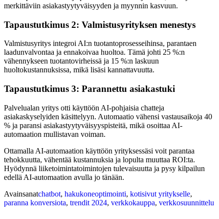
merkittäviin asiakastyytyväisyyden ja myynnin kasvuun.
Tapaustutkimus 2: Valmistusyrityksen menestys
Valmistusyritys integroi AI:n tuotantoprosesseihinsa, parantaen
laadunvalvontaa ja ennakoivaa huoltoa. Tämä johti 25 %:n
vähennykseen tuotantovirheissä ja 15 %:n laskuun
huoltokustannuksissa, mikä lisäsi kannattavuutta.
Tapaustutkimus 3: Parannettu asiakastuki
Palvelualan yritys otti käyttöön AI-pohjaisia chatteja
asiakaskyselyiden käsittelyyn. Automaatio vähensi vastausaikoja 40
% ja paransi asiakastyytyväisyyspisteitä, mikä osoittaa AI-
automaation mullistavan voiman.
Ottamalla AI-automaation käyttöön yrityksessäsi voit parantaa
tehokkuutta, vähentää kustannuksia ja lopulta muuttaa ROI:ta.
Hyödynnä liiketoimintatoimintojen tulevaisuutta ja pysy kilpailun
edellä AI-automaation avulla jo tänään.
Avainsanat
chatbot
,
hakukoneoptimointi
,
kotisivut yritykselle
,
paranna konversiota
,
trendit 2024
,
verkkokauppa
,
verkkosuunnittelu