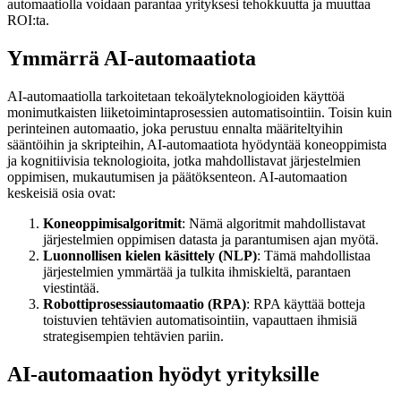
automaatiolla voidaan parantaa yrityksesi tehokkuutta ja muuttaa
ROI:ta.
Ymmärrä AI-automaatiota
AI-automaatiolla tarkoitetaan tekoälyteknologioiden käyttöä
monimutkaisten liiketoimintaprosessien automatisointiin. Toisin kuin
perinteinen automaatio, joka perustuu ennalta määriteltyihin
sääntöihin ja skripteihin, AI-automaatiota hyödyntää koneoppimista
ja kognitiivisia teknologioita, jotka mahdollistavat järjestelmien
oppimisen, mukautumisen ja päätöksenteon. AI-automaation
keskeisiä osia ovat:
Koneoppimisalgoritmit
: Nämä algoritmit mahdollistavat
järjestelmien oppimisen datasta ja parantumisen ajan myötä.
Luonnollisen kielen käsittely (NLP)
: Tämä mahdollistaa
järjestelmien ymmärtää ja tulkita ihmiskieltä, parantaen
viestintää.
Robottiprosessiautomaatio (RPA)
: RPA käyttää botteja
toistuvien tehtävien automatisointiin, vapauttaen ihmisiä
strategisempien tehtävien pariin.
AI-automaation hyödyt yrityksille