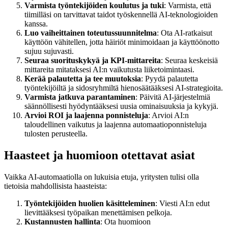
Varmista työntekijöiden koulutus ja tuki
: Varmista, että
tiimilläsi on tarvittavat taidot työskennellä AI-teknologioiden
kanssa.
Luo vaiheittainen toteutussuunnitelma
: Ota AI-ratkaisut
käyttöön vähitellen, jotta häiriöt minimoidaan ja käyttöönotto
sujuu sujuvasti.
Seuraa suorituskykyä ja KPI-mittareita
: Seuraa keskeisiä
mittareita mitataksesi AI:n vaikutusta liiketoimintaasi.
Kerää palautetta ja tee muutoksia
: Pyydä palautetta
työntekijöiltä ja sidosryhmiltä hienosäätääksesi AI-strategioita.
Varmista jatkuva parantaminen
: Päivitä AI-järjestelmiä
säännöllisesti hyödyntääksesi uusia ominaisuuksia ja kykyjä.
Arvioi ROI ja laajenna ponnisteluja
: Arvioi AI:n
taloudellinen vaikutus ja laajenna automaatioponnisteluja
tulosten perusteella.
Haasteet ja huomioon otettavat asiat
Vaikka AI-automaatiolla on lukuisia etuja, yritysten tulisi olla
tietoisia mahdollisista haasteista:
Työntekijöiden huolien käsitteleminen
: Viesti AI:n edut
lievittääksesi työpaikan menettämisen pelkoja.
Kustannusten hallinta
: Ota huomioon