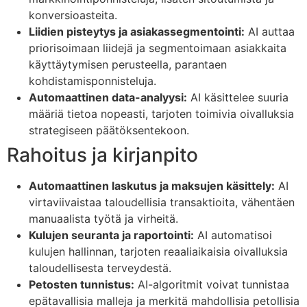
konversioasteita.
Liidien pisteytys ja asiakassegmentointi:
AI auttaa
priorisoimaan liidejä ja segmentoimaan asiakkaita
käyttäytymisen perusteella, parantaen
kohdistamisponnisteluja.
Automaattinen data-analyysi:
AI käsittelee suuria
määriä tietoa nopeasti, tarjoten toimivia oivalluksia
strategiseen päätöksentekoon.
Rahoitus ja kirjanpito
Automaattinen laskutus ja maksujen käsittely:
AI
virtaviivaistaa taloudellisia transaktioita, vähentäen
manuaalista työtä ja virheitä.
Kulujen seuranta ja raportointi:
AI automatisoi
kulujen hallinnan, tarjoten reaaliaikaisia oivalluksia
taloudellisesta terveydestä.
Petosten tunnistus:
AI-algoritmit voivat tunnistaa
epätavallisia malleja ja merkitä mahdollisia petollisia