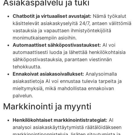
Asiakaspalvelu ja tuki
Chatbotit ja virtuaaliset avustajat:
Nämä työkalut
käsittelevät asiakaskyselyitä 24/7, antaen välittömiä
vastauksia ja vapauttaen ihmistyöntekijöitä
monimutkaisempiin asioihin.
Automaattiset sähköpostivastaukset:
AI voi
automaattisesti luoda ja lähettää henkilökohtaisia
sähköpostivastauksia, parantaen viestinnän
tehokkuutta.
Ennakoivat asiakasoivallukset:
Analysoimalla
asiakastietoja AI voi ennustaa tulevia tarpeita ja
mieltymyksiä, mikä mahdollistaa ennakoivan
palvelun.
Markkinointi ja myynti
Henkilökohtaiset markkinointistrategiat:
AI
analysoi asiakaskäyttäytymistä räätälöidäkseen
markkinointiponnisteluja, lisäten sitoutumista ja