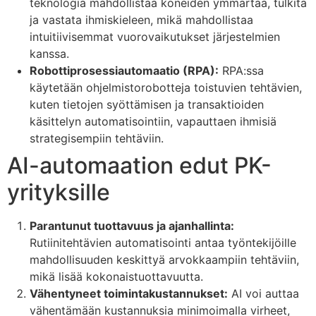
teknologia mahdollistaa koneiden ymmärtää, tulkita
ja vastata ihmiskieleen, mikä mahdollistaa
intuitiivisemmat vuorovaikutukset järjestelmien
kanssa.
Robottiprosessiautomaatio (RPA):
RPA:ssa
käytetään ohjelmistorobotteja toistuvien tehtävien,
kuten tietojen syöttämisen ja transaktioiden
käsittelyn automatisointiin, vapauttaen ihmisiä
strategisempiin tehtäviin.
AI-automaation edut PK-
yrityksille
Parantunut tuottavuus ja ajanhallinta:
Rutiinitehtävien automatisointi antaa työntekijöille
mahdollisuuden keskittyä arvokkaampiin tehtäviin,
mikä lisää kokonaistuottavuutta.
Vähentyneet toimintakustannukset:
AI voi auttaa
vähentämään kustannuksia minimoimalla virheet,