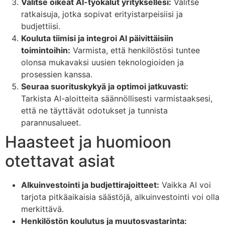
Valitse oikeat AI-työkalut yrityksellesi:
Valitse
ratkaisuja, jotka sopivat erityistarpeisiisi ja
budjettiisi.
Kouluta tiimisi ja integroi AI päivittäisiin
toimintoihin:
Varmista, että henkilöstösi tuntee
olonsa mukavaksi uusien teknologioiden ja
prosessien kanssa.
Seuraa suorituskykyä ja optimoi jatkuvasti:
Tarkista AI-aloitteita säännöllisesti varmistaaksesi,
että ne täyttävät odotukset ja tunnista
parannusalueet.
Haasteet ja huomioon
otettavat asiat
Alkuinvestointi ja budjettirajoitteet:
Vaikka AI voi
tarjota pitkäaikaisia säästöjä, alkuinvestointi voi olla
merkittävä.
Henkilöstön koulutus ja muutosvastarinta: