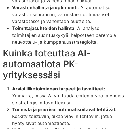
varastotasot ja vähentämään hukkaa.
Varastonhallinta ja optimointi:
AI automatisoi
varaston seurannan, varmistaen optimaaliset
varastotasot ja vähentäen puutteita.
Toimittajasuhteiden hallinta:
AI analysoi
toimittajien suorituskykyä, helpottaen parempia
neuvottelu- ja kumppanuusstrategioita.
Kuinka toteuttaa AI-
automaatiota PK-
yrityksessäsi
Arvioi liiketoiminnan tarpeet ja tavoitteet:
Ymmärrä, missä AI voi tuoda eniten arvoa ja yhdistä
se strategisiin tavoitteisiisi.
Tunnista ja priorisoi automatisoitavat tehtävät:
Keskity toistuviin, aikaa vieviin tehtäviin, jotka
hyötyisivät automaatiosta.