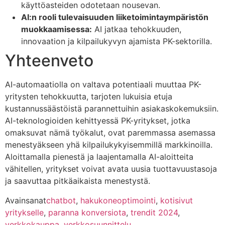
käyttöasteiden odotetaan nousevan.
AI:n rooli tulevaisuuden liiketoimintaympäristön
muokkaamisessa:
AI jatkaa tehokkuuden,
innovaation ja kilpailukyvyn ajamista PK-sektorilla.
Yhteenveto
AI-automaatiolla on valtava potentiaali muuttaa PK-
yritysten tehokkuutta, tarjoten lukuisia etuja
kustannussäästöistä parannettuihin asiakaskokemuksiin.
AI-teknologioiden kehittyessä PK-yritykset, jotka
omaksuvat nämä työkalut, ovat paremmassa asemassa
menestyäkseen yhä kilpailukykyisemmillä markkinoilla.
Aloittamalla pienestä ja laajentamalla AI-aloitteita
vähitellen, yritykset voivat avata uusia tuottavuustasoja
ja saavuttaa pitkäaikaista menestystä.
Avainsanat
chatbot
,
hakukoneoptimointi
,
kotisivut
yritykselle
,
paranna konversiota
,
trendit 2024
,
verkkokauppa
,
verkkosuunnittelu