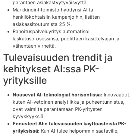
parantaen asiakastyytyväisyyttä.
Markkinointitoimisto hyödynsi AI:ta
henkilökohtaisiin kampanjoihin, lisäten
asiakassitoutumista 25 %.
Rahoituspalveluyritys automatisoi
laskutusprosessinsa, puolittaen käsittelyajan ja
vähentäen virheitä.
Tulevaisuuden trendit ja
kehitykset AI:ssa PK-
yrityksille
Nousevat AI-teknologiat horisontissa:
Innovaatiot,
kuten AI-vetoinen analytiikka ja puheentunnistus,
ovat valmiita parantamaan PK-yritysten
kyvykkyyksiä.
Ennusteet AI:n tulevaisuuden käyttöasteista PK-
yrityksissä:
Kun AI tulee helpommin saataville,