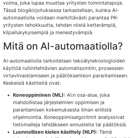
voima, joka lupaa muuttaa yritysten toimintatapoja.
Tässä blogikirjoituksessa tarkastellaan, kuinka AI-
automaatiolla voidaan merkittävästi parantaa PK-
yritysten tehokkuutta, tehden niistä ketterämpiä,
kilpailukykyisempiä ja menestyvämpiä.
Mitä on AI-automaatiolla?
AI-automaatiolla tarkoitetaan tekoälyteknologioiden
käyttöä rutiinitehtävien automatisointiin, prosessien
virtaviivaistamiseen ja päätöksenteon parantamiseen.
Keskeisiä käsitteitä ovat:
Koneoppiminen (ML):
AI:n osa-alue, joka
mahdollistaa järjestelmien oppimisen ja
parantamisen kokemuksesta ilman erillistä
ohjelmointia. Koneoppimisalgoritmit analysoivat
tietomalleja tehdäkseen ennusteita tai päätöksiä.
Luonnollisen kielen käsittely (NLP):
Tämä