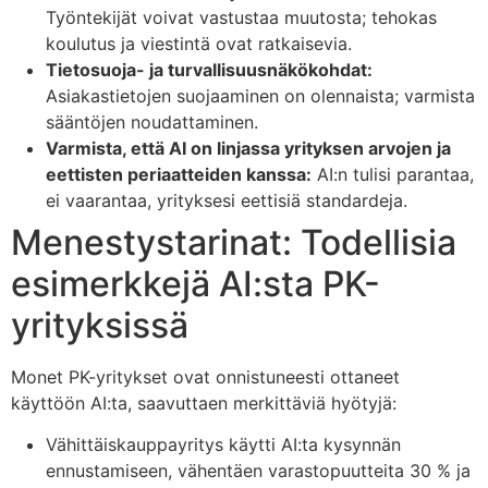
Työntekijät voivat vastustaa muutosta; tehokas
koulutus ja viestintä ovat ratkaisevia.
Tietosuoja- ja turvallisuusnäkökohdat:
Asiakastietojen suojaaminen on olennaista; varmista
sääntöjen noudattaminen.
Varmista, että AI on linjassa yrityksen arvojen ja
eettisten periaatteiden kanssa:
AI:n tulisi parantaa,
ei vaarantaa, yrityksesi eettisiä standardeja.
Menestystarinat: Todellisia
esimerkkejä AI:sta PK-
yrityksissä
Monet PK-yritykset ovat onnistuneesti ottaneet
käyttöön AI:ta, saavuttaen merkittäviä hyötyjä:
Vähittäiskauppayritys käytti AI:ta kysynnän
ennustamiseen, vähentäen varastopuutteita 30 % ja