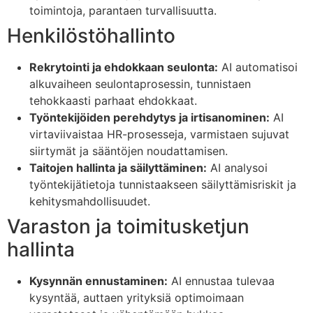
toimintoja, parantaen turvallisuutta.
Henkilöstöhallinto
Rekrytointi ja ehdokkaan seulonta:
AI automatisoi
alkuvaiheen seulontaprosessin, tunnistaen
tehokkaasti parhaat ehdokkaat.
Työntekijöiden perehdytys ja irtisanominen:
AI
virtaviivaistaa HR-prosesseja, varmistaen sujuvat
siirtymät ja sääntöjen noudattamisen.
Taitojen hallinta ja säilyttäminen:
AI analysoi
työntekijätietoja tunnistaakseen säilyttämisriskit ja
kehitysmahdollisuudet.
Varaston ja toimitusketjun
hallinta
Kysynnän ennustaminen:
AI ennustaa tulevaa
kysyntää, auttaen yrityksiä optimoimaan