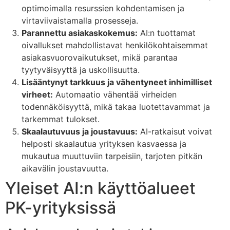
optimoimalla resurssien kohdentamisen ja
virtaviivaistamalla prosesseja.
Parannettu asiakaskokemus:
AI:n tuottamat
oivallukset mahdollistavat henkilökohtaisemmat
asiakasvuorovaikutukset, mikä parantaa
tyytyväisyyttä ja uskollisuutta.
Lisääntynyt tarkkuus ja vähentyneet inhimilliset
virheet:
Automaatio vähentää virheiden
todennäköisyyttä, mikä takaa luotettavammat ja
tarkemmat tulokset.
Skaalautuvuus ja joustavuus:
AI-ratkaisut voivat
helposti skaalautua yrityksen kasvaessa ja
mukautua muuttuviin tarpeisiin, tarjoten pitkän
aikavälin joustavuutta.
Yleiset AI:n käyttöalueet
PK-yrityksissä