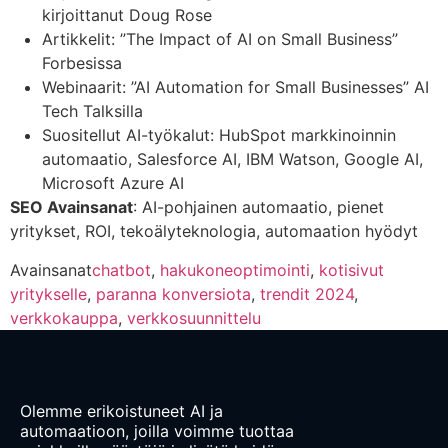
kirjoittanut Doug Rose
Artikkelit: ”The Impact of AI on Small Business”
Forbesissa
Webinaarit: ”AI Automation for Small Businesses” AI
Tech Talksilla
Suositellut AI-työkalut: HubSpot markkinoinnin
automaatio, Salesforce AI, IBM Watson, Google AI,
Microsoft Azure AI
SEO Avainsanat
: AI-pohjainen automaatio, pienet
yritykset, ROI, tekoälyteknologia, automaation hyödyt
Avainsanat
chatbot
,
hakukoneoptimointi
,
kotisivut
yritykselle
,
paranna konversiota
,
trendit 2024
,
verkkokauppa
,
verkkosuunnittelu
Olemme erikoistuneet AI ja
automaatioon, joilla voimme tuottaa