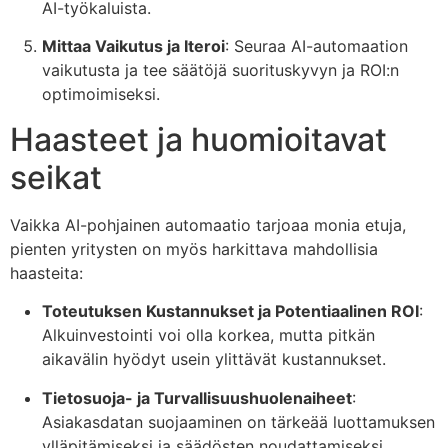
AI-työkaluista.
Mittaa Vaikutus ja Iteroi
: Seuraa AI-automaation
vaikutusta ja tee säätöjä suorituskyvyn ja ROI:n
optimoimiseksi.
Haasteet ja huomioitavat
seikat
Vaikka AI-pohjainen automaatio tarjoaa monia etuja,
pienten yritysten on myös harkittava mahdollisia
haasteita:
Toteutuksen Kustannukset ja Potentiaalinen ROI
:
Alkuinvestointi voi olla korkea, mutta pitkän
aikavälin hyödyt usein ylittävät kustannukset.
Tietosuoja- ja Turvallisuushuolenaiheet
:
Asiakasdatan suojaaminen on tärkeää luottamuksen
ylläpitämiseksi ja säädösten noudattamiseksi.