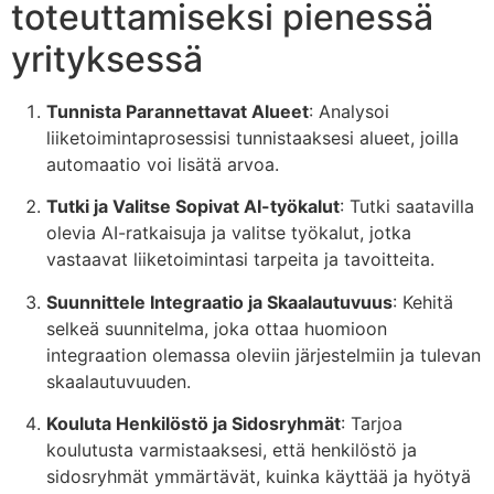
toteuttamiseksi pienessä
yrityksessä
Tunnista Parannettavat Alueet
: Analysoi
liiketoimintaprosessisi tunnistaaksesi alueet, joilla
automaatio voi lisätä arvoa.
Tutki ja Valitse Sopivat AI-työkalut
: Tutki saatavilla
olevia AI-ratkaisuja ja valitse työkalut, jotka
vastaavat liiketoimintasi tarpeita ja tavoitteita.
Suunnittele Integraatio ja Skaalautuvuus
: Kehitä
selkeä suunnitelma, joka ottaa huomioon
integraation olemassa oleviin järjestelmiin ja tulevan
skaalautuvuuden.
Kouluta Henkilöstö ja Sidosryhmät
: Tarjoa
koulutusta varmistaaksesi, että henkilöstö ja
sidosryhmät ymmärtävät, kuinka käyttää ja hyötyä