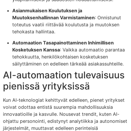
Asianmukaisen Koulutuksen ja
Muutoksenhallinnan Varmistaminen
: Onnistunut
toteutus vaatii riittävää koulutusta ja muutoksen
tehokasta hallintaa.
Automaation Tasapainottaminen Inhimillisen
Kosketuksen Kanssa
: Vaikka automaatio parantaa
tehokkuutta, henkilökohtaisen kosketuksen
säilyttäminen on edelleen tärkeää asiakassuhteille.
AI-automaation tulevaisuus
pienissä yrityksissä
Kun AI-teknologiat kehittyvät edelleen, pienet yritykset
voivat odottaa entistä suurempia mahdollisuuksia
innovaatioille ja kasvulle. Nousevat trendit, kuten AI-
ohjattu personointi, edistynyt analytiikka ja autonomiset
järjestelmät, muuttavat edelleen perinteisiä