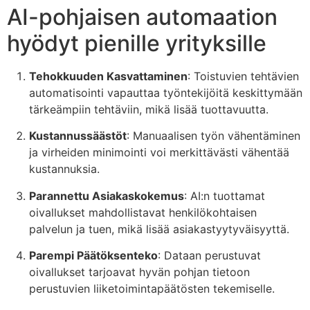
AI-pohjaisen automaation
hyödyt pienille yrityksille
Tehokkuuden Kasvattaminen
: Toistuvien tehtävien
automatisointi vapauttaa työntekijöitä keskittymään
tärkeämpiin tehtäviin, mikä lisää tuottavuutta.
Kustannussäästöt
: Manuaalisen työn vähentäminen
ja virheiden minimointi voi merkittävästi vähentää
kustannuksia.
Parannettu Asiakaskokemus
: AI:n tuottamat
oivallukset mahdollistavat henkilökohtaisen
palvelun ja tuen, mikä lisää asiakastyytyväisyyttä.
Parempi Päätöksenteko
: Dataan perustuvat
oivallukset tarjoavat hyvän pohjan tietoon
perustuvien liiketoimintapäätösten tekemiselle.