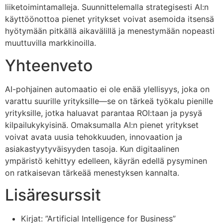
liiketoimintamalleja. Suunnittelemalla strategisesti AI:n
käyttöönottoa pienet yritykset voivat asemoida itsensä
hyötymään pitkällä aikavälillä ja menestymään nopeasti
muuttuvilla markkinoilla.
Yhteenveto
AI-pohjainen automaatio ei ole enää ylellisyys, joka on
varattu suurille yrityksille—se on tärkeä työkalu pienille
yrityksille, jotka haluavat parantaa ROI:taan ja pysyä
kilpailukykyisinä. Omaksumalla AI:n pienet yritykset
voivat avata uusia tehokkuuden, innovaation ja
asiakastyytyväisyyden tasoja. Kun digitaalinen
ympäristö kehittyy edelleen, käyrän edellä pysyminen
on ratkaisevan tärkeää menestyksen kannalta.
Lisäresurssit
Kirjat: ”Artificial Intelligence for Business”