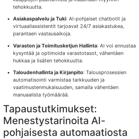
tehokkuutta.
Asiakaspalvelu ja Tuki
: AI-pohjaiset chatbotit ja
virtuaaliassistentit tarjoavat 24/7 asiakastukea,
parantaen vastausaikoja.
Varaston ja Toimitusketjun Hallinta
: AI voi ennustaa
kysyntää ja optimoida varastotasot, vähentäen
hukkaa ja lisäten tehokkuutta.
Taloudenhallinta ja Kirjanpito
: Talousprosessien
automatisointi varmistaa tarkkuuden ja
vaatimustenmukaisuuden, samalla vähentäen
manuaalista työmäärää.
Tapaustutkimukset:
Menestystarinoita AI-
pohjaisesta automaatiosta