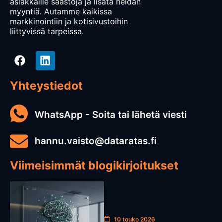
asiakkaille säästöjä ja lisätä heidän
myyntiä. Autamme kaikissa
markkinointiin ja kotisivustoihin
liittyvissä tarpeissa.
Yhteystiedot
WhatsApp - Soita tai lähetä viesti
hannu.vaisto@dataratas.fi
Viimeisimmät blogikirjoitukset
10 touko 2026