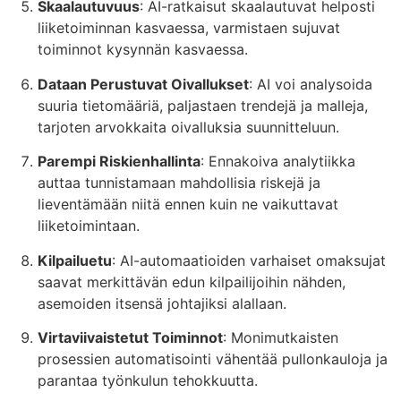
Skaalautuvuus
: AI-ratkaisut skaalautuvat helposti
liiketoiminnan kasvaessa, varmistaen sujuvat
toiminnot kysynnän kasvaessa.
Dataan Perustuvat Oivallukset
: AI voi analysoida
suuria tietomääriä, paljastaen trendejä ja malleja,
tarjoten arvokkaita oivalluksia suunnitteluun.
Parempi Riskienhallinta
: Ennakoiva analytiikka
auttaa tunnistamaan mahdollisia riskejä ja
lieventämään niitä ennen kuin ne vaikuttavat
liiketoimintaan.
Kilpailuetu
: AI-automaatioiden varhaiset omaksujat
saavat merkittävän edun kilpailijoihin nähden,
asemoiden itsensä johtajiksi alallaan.
Virtaviivaistetut Toiminnot
: Monimutkaisten
prosessien automatisointi vähentää pullonkauloja ja
parantaa työnkulun tehokkuutta.