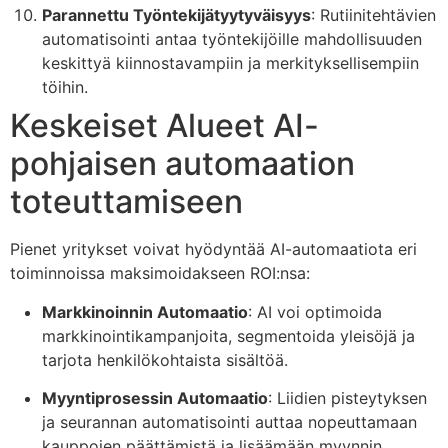
Parannettu Työntekijätyytyväisyys
: Rutiinitehtävien
automatisointi antaa työntekijöille mahdollisuuden
keskittyä kiinnostavampiin ja merkityksellisempiin
töihin.
Keskeiset Alueet AI-
pohjaisen automaation
toteuttamiseen
Pienet yritykset voivat hyödyntää AI-automaatiota eri
toiminnoissa maksimoidakseen ROI:nsa:
Markkinoinnin Automaatio
: AI voi optimoida
markkinointikampanjoita, segmentoida yleisöjä ja
tarjota henkilökohtaista sisältöä.
Myyntiprosessin Automaatio
: Liidien pisteytyksen
ja seurannan automatisointi auttaa nopeuttamaan
kauppojen päättämistä ja lisäämään myynnin