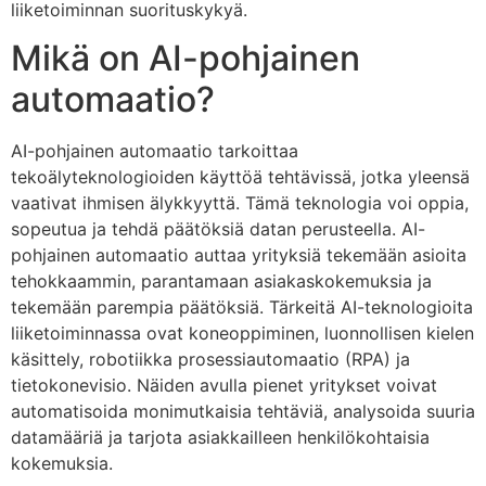
liiketoiminnan suorituskykyä.
Mikä on AI-pohjainen
automaatio?
AI-pohjainen automaatio tarkoittaa
tekoälyteknologioiden käyttöä tehtävissä, jotka yleensä
vaativat ihmisen älykkyyttä. Tämä teknologia voi oppia,
sopeutua ja tehdä päätöksiä datan perusteella. AI-
pohjainen automaatio auttaa yrityksiä tekemään asioita
tehokkaammin, parantamaan asiakaskokemuksia ja
tekemään parempia päätöksiä. Tärkeitä AI-teknologioita
liiketoiminnassa ovat koneoppiminen, luonnollisen kielen
käsittely, robotiikka prosessiautomaatio (RPA) ja
tietokonevisio. Näiden avulla pienet yritykset voivat
automatisoida monimutkaisia tehtäviä, analysoida suuria
datamääriä ja tarjota asiakkailleen henkilökohtaisia
kokemuksia.