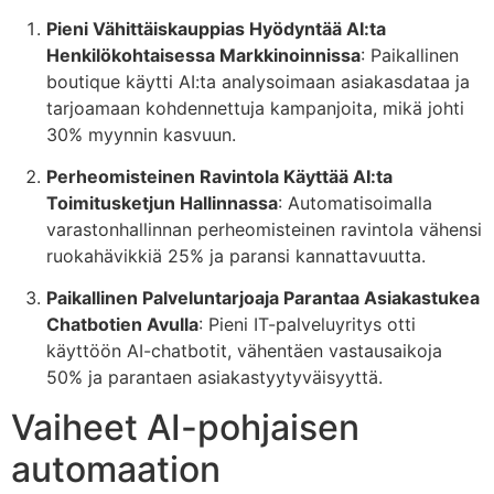
Pieni Vähittäiskauppias Hyödyntää AI:ta
Henkilökohtaisessa Markkinoinnissa
: Paikallinen
boutique käytti AI:ta analysoimaan asiakasdataa ja
tarjoamaan kohdennettuja kampanjoita, mikä johti
30% myynnin kasvuun.
Perheomisteinen Ravintola Käyttää AI:ta
Toimitusketjun Hallinnassa
: Automatisoimalla
varastonhallinnan perheomisteinen ravintola vähensi
ruokahävikkiä 25% ja paransi kannattavuutta.
Paikallinen Palveluntarjoaja Parantaa Asiakastukea
Chatbotien Avulla
: Pieni IT-palveluyritys otti
käyttöön AI-chatbotit, vähentäen vastausaikoja
50% ja parantaen asiakastyytyväisyyttä.
Vaiheet AI-pohjaisen
automaation