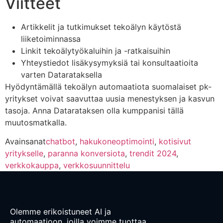
Viitteet
Artikkelit ja tutkimukset tekoälyn käytöstä
liiketoiminnassa
Linkit tekoälytyökaluihin ja -ratkaisuihin
Yhteystiedot lisäkysymyksiä tai konsultaatioita
varten Datarataksella
Hyödyntämällä tekoälyn automaatiota suomalaiset pk-
yritykset voivat saavuttaa uusia menestyksen ja kasvun
tasoja. Anna Datarataksen olla kumppanisi tällä
muutosmatkalla.
Avainsanat
chatbot
,
hakukoneoptimointi
,
kotisivut
yritykselle
,
paranna konversiota
,
trendit 2024
,
verkkokauppa
,
verkkosuunnittelu
Olemme erikoistuneet AI ja
automaatioon, joilla voimme tuottaa