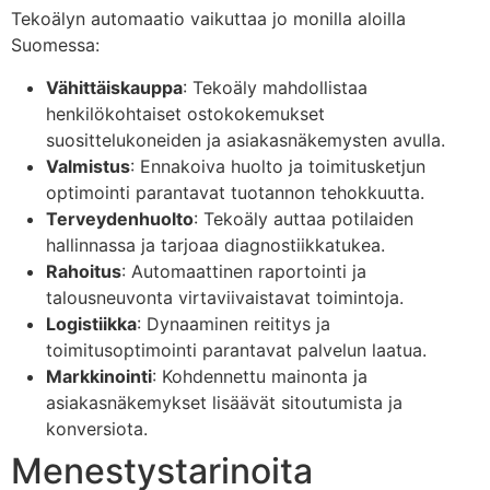
Tekoälyn automaatio vaikuttaa jo monilla aloilla
Suomessa:
Vähittäiskauppa
: Tekoäly mahdollistaa
henkilökohtaiset ostokokemukset
suosittelukoneiden ja asiakasnäkemysten avulla.
Valmistus
: Ennakoiva huolto ja toimitusketjun
optimointi parantavat tuotannon tehokkuutta.
Terveydenhuolto
: Tekoäly auttaa potilaiden
hallinnassa ja tarjoaa diagnostiikkatukea.
Rahoitus
: Automaattinen raportointi ja
talousneuvonta virtaviivaistavat toimintoja.
Logistiikka
: Dynaaminen reititys ja
toimitusoptimointi parantavat palvelun laatua.
Markkinointi
: Kohdennettu mainonta ja
asiakasnäkemykset lisäävät sitoutumista ja
konversiota.
Menestystarinoita