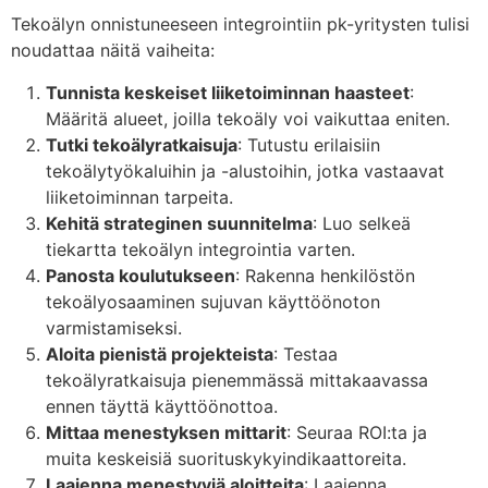
Tekoälyn onnistuneeseen integrointiin pk-yritysten tulisi
noudattaa näitä vaiheita:
Tunnista keskeiset liiketoiminnan haasteet
:
Määritä alueet, joilla tekoäly voi vaikuttaa eniten.
Tutki tekoälyratkaisuja
: Tutustu erilaisiin
tekoälytyökaluihin ja -alustoihin, jotka vastaavat
liiketoiminnan tarpeita.
Kehitä strateginen suunnitelma
: Luo selkeä
tiekartta tekoälyn integrointia varten.
Panosta koulutukseen
: Rakenna henkilöstön
tekoälyosaaminen sujuvan käyttöönoton
varmistamiseksi.
Aloita pienistä projekteista
: Testaa
tekoälyratkaisuja pienemmässä mittakaavassa
ennen täyttä käyttöönottoa.
Mittaa menestyksen mittarit
: Seuraa ROI:ta ja
muita keskeisiä suorituskykyindikaattoreita.
Laajenna menestyviä aloitteita
: Laajenna