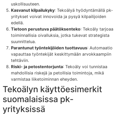
uskollisuuteen.
Kasvanut kilpailukyky
: Tekoälyä hyödyntämällä pk-
yritykset voivat innovoida ja pysyä kilpailijoiden
edellä.
Tietoon perustuva päätöksenteko
: Tekoäly tarjoaa
toiminnallisia oivalluksia, jotka tukevat strategista
suunnittelua.
Parantunut työntekijöiden tuottavuus
: Automaatio
vapauttaa työntekijät keskittymään arvokkaampiin
tehtäviin.
Riski- ja petostentorjunta
: Tekoäly voi tunnistaa
mahdollisia riskejä ja petollisia toimintoja, mikä
varmistaa liiketoiminnan eheyden.
Tekoälyn käyttöesimerkit
suomalaisissa pk-
yrityksissä