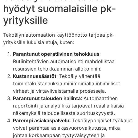
hyödyt suomalaisille pk-
yrityksille
Tekoälyn automaation käyttöönotto tarjoaa pk-
yrityksille lukuisia etuja, kuten:
Parantunut operatiivinen tehokkuus
:
Rutiinitehtävien automatisointi mahdollistaa
resurssien tehokkaamman allokoinnin.
Kustannussäästöt
: Tekoäly vähentää
toimintakustannuksia minimoimalla inhimilliset
virheet ja virtaviivaistamalla prosesseja.
Parantunut talouden hallinta
: Automaattinen
raportointi ja analytiikka tarjoavat reaaliaikaisia
näkemyksiä taloudellisesta suorituskyvystä.
Parempi asiakaspalvelu
: Tekoälypohjaiset työkalut
voivat parantaa asiakasvuorovaikutusta, mikä
johtaa korkeampaan tyytyväisyyteen ja