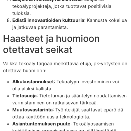
tekoälyprojekteja, jotka tuottavat positiivisia
tuloksia.
Edistä innovaatioiden kulttuuria
: Kannusta kokeilua
ja jatkuvaa parantamista.
Haasteet ja huomioon
otettavat seikat
Vaikka tekoäly tarjoaa merkittäviä etuja, pk-yritysten on
otettava huomioon:
Alkukustannukset
: Tekoälyyn investoiminen voi
olla aluksi kallista.
Tietosuoja
: Tietoturvan ja sääntelyn noudattamisen
varmistaminen on ratkaisevan tärkeää.
Muutosvastarinta
: Työntekijät saattavat epäröidä
ottaa käyttöön uusia teknologioita.
Asiantuntemuksen puute
: Tekoälyosaamisen
kehittäminen organisaatiossa on välttämätöntä.