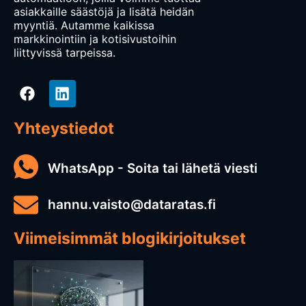
asiakkaille säästöjä ja lisätä heidän
myyntiä. Autamme kaikissa
markkinointiin ja kotisivustoihin
liittyvissä tarpeissa.
Yhteystiedot
WhatsApp - Soita tai lähetä viesti
hannu.vaisto@dataratas.fi
Viimeisimmät blogikirjoitukset