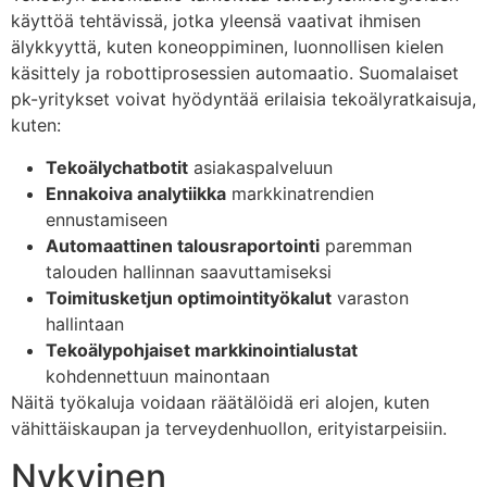
käyttöä tehtävissä, jotka yleensä vaativat ihmisen
älykkyyttä, kuten koneoppiminen, luonnollisen kielen
käsittely ja robottiprosessien automaatio. Suomalaiset
pk-yritykset voivat hyödyntää erilaisia tekoälyratkaisuja,
kuten:
Tekoälychatbotit
asiakaspalveluun
Ennakoiva analytiikka
markkinatrendien
ennustamiseen
Automaattinen talousraportointi
paremman
talouden hallinnan saavuttamiseksi
Toimitusketjun optimointityökalut
varaston
hallintaan
Tekoälypohjaiset markkinointialustat
kohdennettuun mainontaan
Näitä työkaluja voidaan räätälöidä eri alojen, kuten
vähittäiskaupan ja terveydenhuollon, erityistarpeisiin.
Nykyinen