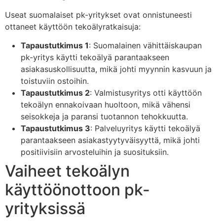
Useat suomalaiset pk-yritykset ovat onnistuneesti
ottaneet käyttöön tekoälyratkaisuja:
Tapaustutkimus 1
: Suomalainen vähittäiskaupan
pk-yritys käytti tekoälyä parantaakseen
asiakasuskollisuutta, mikä johti myynnin kasvuun ja
toistuviin ostoihin.
Tapaustutkimus 2
: Valmistusyritys otti käyttöön
tekoälyn ennakoivaan huoltoon, mikä vähensi
seisokkeja ja paransi tuotannon tehokkuutta.
Tapaustutkimus 3
: Palveluyritys käytti tekoälyä
parantaakseen asiakastyytyväisyyttä, mikä johti
positiivisiin arvosteluihin ja suosituksiin.
Vaiheet tekoälyn
käyttöönottoon pk-
yrityksissä