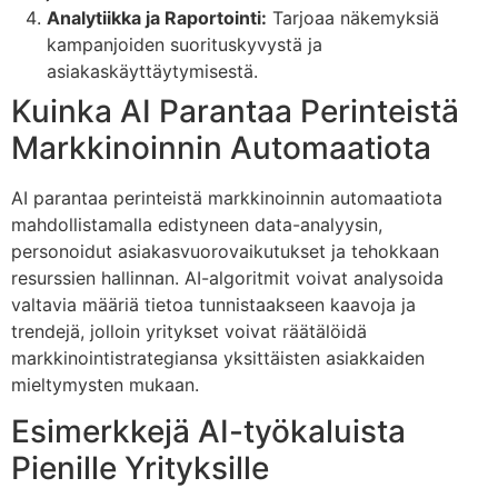
Analytiikka ja Raportointi:
Tarjoaa näkemyksiä
kampanjoiden suorituskyvystä ja
asiakaskäyttäytymisestä.
Kuinka AI Parantaa Perinteistä
Markkinoinnin Automaatiota
AI parantaa perinteistä markkinoinnin automaatiota
mahdollistamalla edistyneen data-analyysin,
personoidut asiakasvuorovaikutukset ja tehokkaan
resurssien hallinnan. AI-algoritmit voivat analysoida
valtavia määriä tietoa tunnistaakseen kaavoja ja
trendejä, jolloin yritykset voivat räätälöidä
markkinointistrategiansa yksittäisten asiakkaiden
mieltymysten mukaan.
Esimerkkejä AI-työkaluista
Pienille Yrityksille