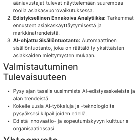
ääniavustajat tulevat näyttelemään suurempaa
roolia asiakasvuorovaikutuksessa.
Edistyksellinen Ennakoiva Analytiikka:
Tarkemmat
ennusteet asiakaskäyttäytymisestä ja
markkinatrendeistä.
AI-ohjattu Sisällöntuotanto:
Automaattinen
sisällöntuotanto, joka on räätälöity yksittäisten
asiakkaiden mieltymysten mukaan.
Valmistautuminen
Tulevaisuuteen
Pysy ajan tasalla uusimmista AI-edistysaskeleista ja
alan trendeistä.
Kokeile uusia AI-työkaluja ja -teknologioita
pysyäksesi kilpailijoiden edellä.
Edistä innovaatio- ja sopeutumiskyvyn kulttuuria
organisaatiossasi.