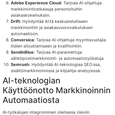
Adobe Experience Cloud:
Tarjoaa AI-ohjattuja
markkinointiratkaisuja personoituihin
asiakaskokemuksiin.
Drift:
Hyödyntää AI:tä keskustelulliseen
markkinointiin ja asiakasvuorovaikutuksen
automaatioon.
Conversica:
Tarjoaa AI-ohjattuja myyntiavustajia
liidien sitouttamiseen ja kvalifiointiin.
SendinBlue:
Tarjoaa AI-parannettuja
sähköpostimarkkinointi- ja automaatiotyökaluja.
Semrush:
Hyödyntää AI-teknologiaa SEO:ssa,
sisältömarkkinoinnissa ja kilpailija-analyysissä.
AI-teknologian
Käyttöönotto Markkinoinnin
Automaatiosta
AI-työkalujen integroiminen olemassa oleviin