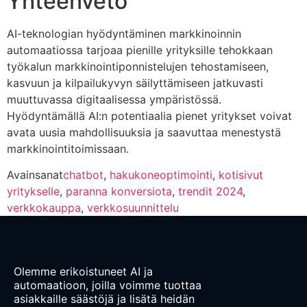
Yhteenveto
AI-teknologian hyödyntäminen markkinoinnin
automaatiossa tarjoaa pienille yrityksille tehokkaan
työkalun markkinointiponnistelujen tehostamiseen,
kasvuun ja kilpailukyvyn säilyttämiseen jatkuvasti
muuttuvassa digitaalisessa ympäristössä.
Hyödyntämällä AI:n potentiaalia pienet yritykset voivat
avata uusia mahdollisuuksia ja saavuttaa menestystä
markkinointitoimissaan.
Avainsanat
chatbot
,
hakukoneoptimointi
,
kotisivut
yritykselle
,
paranna konversiota
,
trendit 2024
,
verkkokauppa
,
verkkosuunnittelu
Olemme erikoistuneet AI ja
automaatioon, joilla voimme tuottaa
asiakkaille säästöjä ja lisätä heidän