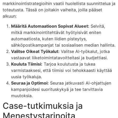
markkinointistrategioihin vaatii huolellista suunnittelua ja
toteutusta. Tässä on joitakin vaiheita, joilla pääset
alkuun:
Määritä Automaatioon Sopivat Alueet:
Selvitä,
mitkä markkinointitehtävät hyötyisivät eniten
automaatiosta, kuten liidien pisteytys,
sähköpostikampanjat tai sosiaalisen median hallinta.
Valitse Oikeat Työkalut:
Valitse AI-työkalut, jotka
vastaavat liiketoimintatavoitteitasi ja budjettiasi.
Kouluta Tiimisi:
Tarjoa koulutusta ja tukea
varmistaaksesi, että tiimisi voi tehokkaasti käyttää
uusia työkaluja.
Seuraa ja Optimoi:
Seuraa jatkuvasti AI-ohjattujen
kampanjoidesi suorituskykyä ja tee tarvittavia
muutoksia.
Case-tutkimuksia ja
Menestystarinoita