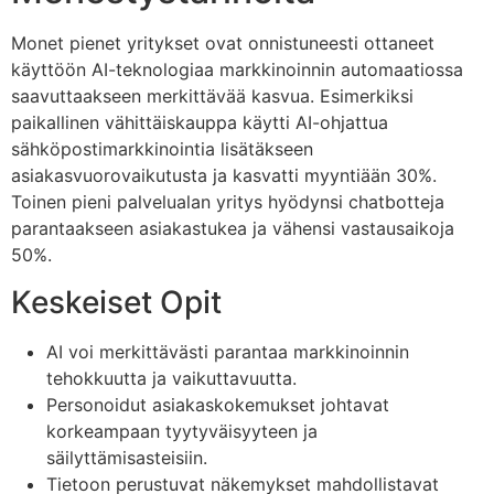
Monet pienet yritykset ovat onnistuneesti ottaneet
käyttöön AI-teknologiaa markkinoinnin automaatiossa
saavuttaakseen merkittävää kasvua. Esimerkiksi
paikallinen vähittäiskauppa käytti AI-ohjattua
sähköpostimarkkinointia lisätäkseen
asiakasvuorovaikutusta ja kasvatti myyntiään 30%.
Toinen pieni palvelualan yritys hyödynsi chatbotteja
parantaakseen asiakastukea ja vähensi vastausaikoja
50%.
Keskeiset Opit
AI voi merkittävästi parantaa markkinoinnin
tehokkuutta ja vaikuttavuutta.
Personoidut asiakaskokemukset johtavat
korkeampaan tyytyväisyyteen ja
säilyttämisasteisiin.
Tietoon perustuvat näkemykset mahdollistavat