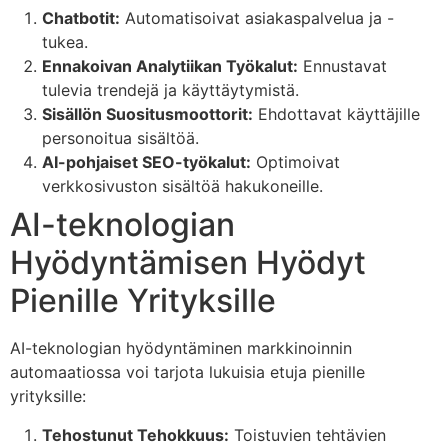
Chatbotit:
Automatisoivat asiakaspalvelua ja -
tukea.
Ennakoivan Analytiikan Työkalut:
Ennustavat
tulevia trendejä ja käyttäytymistä.
Sisällön Suositusmoottorit:
Ehdottavat käyttäjille
personoitua sisältöä.
AI-pohjaiset SEO-työkalut:
Optimoivat
verkkosivuston sisältöä hakukoneille.
AI-teknologian
Hyödyntämisen Hyödyt
Pienille Yrityksille
AI-teknologian hyödyntäminen markkinoinnin
automaatiossa voi tarjota lukuisia etuja pienille
yrityksille:
Tehostunut Tehokkuus:
Toistuvien tehtävien