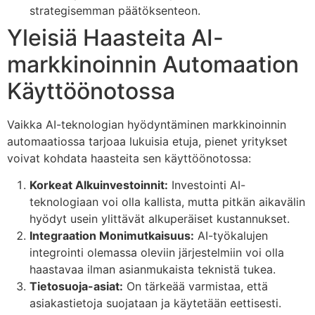
strategisemman päätöksenteon.
Yleisiä Haasteita AI-
markkinoinnin Automaation
Käyttöönotossa
Vaikka AI-teknologian hyödyntäminen markkinoinnin
automaatiossa tarjoaa lukuisia etuja, pienet yritykset
voivat kohdata haasteita sen käyttöönotossa:
Korkeat Alkuinvestoinnit:
Investointi AI-
teknologiaan voi olla kallista, mutta pitkän aikavälin
hyödyt usein ylittävät alkuperäiset kustannukset.
Integraation Monimutkaisuus:
AI-työkalujen
integrointi olemassa oleviin järjestelmiin voi olla
haastavaa ilman asianmukaista teknistä tukea.
Tietosuoja-asiat:
On tärkeää varmistaa, että
asiakastietoja suojataan ja käytetään eettisesti.