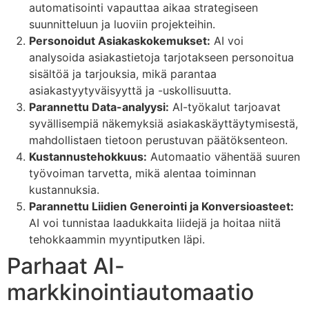
automatisointi vapauttaa aikaa strategiseen
suunnitteluun ja luoviin projekteihin.
Personoidut Asiakaskokemukset:
AI voi
analysoida asiakastietoja tarjotakseen personoitua
sisältöä ja tarjouksia, mikä parantaa
asiakastyytyväisyyttä ja -uskollisuutta.
Parannettu Data-analyysi:
AI-työkalut tarjoavat
syvällisempiä näkemyksiä asiakaskäyttäytymisestä,
mahdollistaen tietoon perustuvan päätöksenteon.
Kustannustehokkuus:
Automaatio vähentää suuren
työvoiman tarvetta, mikä alentaa toiminnan
kustannuksia.
Parannettu Liidien Generointi ja Konversioasteet:
AI voi tunnistaa laadukkaita liidejä ja hoitaa niitä
tehokkaammin myyntiputken läpi.
Parhaat AI-
markkinointiautomaatio