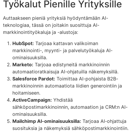
Työkalut Pienille Yrityksille
Auttaakseen pieniä yrityksiä hyödyntämään AI-
teknologiaa, tässä on joitakin suosittuja AI-
markkinointityökaluja ja -alustoja:
HubSpot:
Tarjoaa kattavan valikoiman
markkinointi-, myynti- ja palvelutyökaluja AI-
ominaisuuksilla.
Marketo:
Tarjoaa edistyneitä markkinoinnin
automaatioratkaisuja AI-ohjatuilla näkemyksillä.
Salesforce Pardot:
Toimittaa AI-pohjaista B2B-
markkinoinnin automaatiota liidien generointiin ja
hoitamiseen.
ActiveCampaign:
Yhdistää
sähköpostimarkkinoinnin, automaation ja CRM:n AI-
ominaisuuksilla.
Mailchimp AI-ominaisuuksilla:
Tarjoaa AI-ohjattuja
suosituksia ja näkemyksiä sähköpostimarkkinointiin.