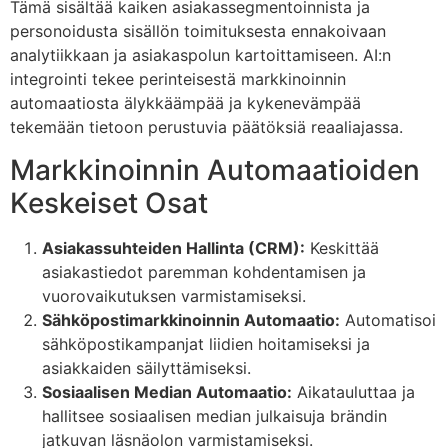
Tämä sisältää kaiken asiakassegmentoinnista ja
personoidusta sisällön toimituksesta ennakoivaan
analytiikkaan ja asiakaspolun kartoittamiseen. AI:n
integrointi tekee perinteisestä markkinoinnin
automaatiosta älykkäämpää ja kykenevämpää
tekemään tietoon perustuvia päätöksiä reaaliajassa.
Markkinoinnin Automaatioiden
Keskeiset Osat
Asiakassuhteiden Hallinta (CRM):
Keskittää
asiakastiedot paremman kohdentamisen ja
vuorovaikutuksen varmistamiseksi.
Sähköpostimarkkinoinnin Automaatio:
Automatisoi
sähköpostikampanjat liidien hoitamiseksi ja
asiakkaiden säilyttämiseksi.
Sosiaalisen Median Automaatio:
Aikatauluttaa ja
hallitsee sosiaalisen median julkaisuja brändin
jatkuvan läsnäolon varmistamiseksi.